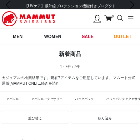
前の画像
次の画像
【UVケア】紫外線プロテクション機能付きプロダクト
0
MEN
WOMEN
SALE
OUTLET
新着商品
1 - 7件 / 7件
カジュアルの検索結果です。現在7アイテムをご用意しています。マムート公式
通販(MAMMUT ONLI
...続きを読む
アパレル
アパレルアクセサリー
バックパック
バックパックアクセサ
並び替え
絞り込み