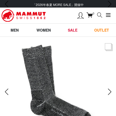
前の画像
次の画像
「2026年春夏 MORE SALE」開催中
0
MEN
WOMEN
SALE
OUTLET
サムネー
前の画像
次の