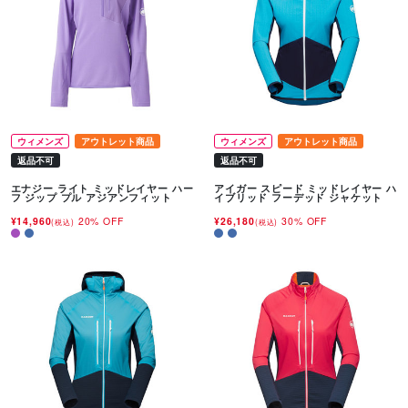
ウィメンズ
アウトレット商品
ウィメンズ
アウトレット商品
返品不可
返品不可
エナジー ライト ミッドレイヤー ハー
アイガー スピード ミッドレイヤー ハ
フ ジップ プル アジアンフィット
イブリッド フーデッド ジャケット
¥14,960
20% OFF
¥26,180
30% OFF
(税込)
(税込)