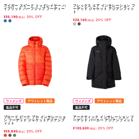
アイガー スピード ミッドレイヤー ハ
フレックス エア インサレーション フ
イブリッド ハーフジップ フーディー
ーデッド ジャケット アジアンフィッ
ト
¥36,190
30% OFF
(税込)
¥28,160
20% OFF
(税込)
ウィメンズ
アウトレット商品
ウィメンズ
アウトレット商品
返品不可
返品不可
ブロード ピーク プロ インサレーショ
アークティック インサレーション フ
ン フーデッド ジャケットアジアンフ
ーデッド パーカー アジアンフィット
ィット
¥105,600
20% OFF
(税込)
¥59,840
20% OFF
(税込)