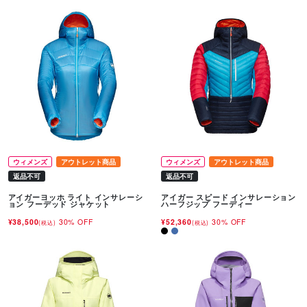
ウィメンズ
アウトレット商品
ウィメンズ
アウトレット商品
返品不可
返品不可
アイガーヨッホ ライト インサレーシ
アイガー スピード インサレーション
ョン フーデッド ジャケット
ハーフジップ フーディー
¥38,500
30% OFF
¥52,360
30% OFF
(税込)
(税込)