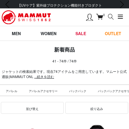
前の画像
次の画像
会員登録で【5,500円 (税込) 以上 送料無料】
0
MEN
WOMEN
SALE
OUTLET
新着商品
41 - 74件 / 74件
ジャケットの検索結果です。現在74アイテムをご用意しています。マムート公式
通販(MAMMUT ONL
...続きを読む
アパレル
アパレルアクセサリー
バックパック
バックパックアクセサ
並び替え
絞り込み