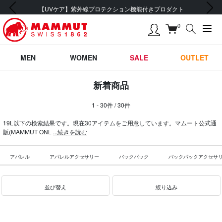
前の画像
次の画像
UVケア】紫外線プロテクション機能付きプロダクト
0
MEN
WOMEN
SALE
OUTLET
新着商品
1 - 30件 / 30件
19L以下の検索結果です。現在30アイテムをご用意しています。マムート公式通
販(MAMMUT ONL
...続きを読む
アパレル
アパレルアクセサリー
バックパック
バックパックアクセサ
並び替え
絞り込み