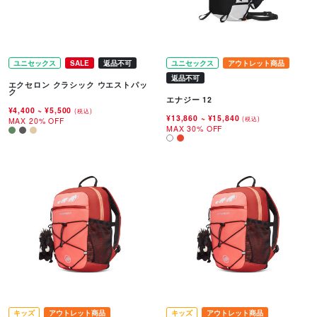
ユニセックス
SALE
返品不可
ユニセックス
アウトレット商品
返品不可
エクセロン クラシック ウエストパッ
ク
エナジー 12
¥4,400
~
¥5,500
(税込)
¥13,860
~
¥15,840
(税込)
MAX 20% OFF
MAX 30% OFF
キッズ
アウトレット商品
キッズ
アウトレット商品