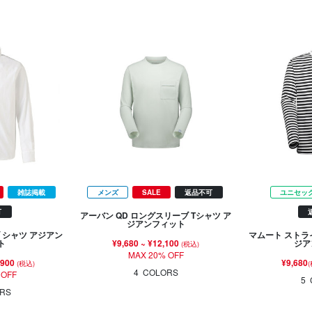
雑誌掲載
メンズ
SALE
返品不可
ユニセッ
可
アーバン QD ロングスリーブ Tシャツ ア
ジアンフィット
 シャツ アジアン
マムート ストラ
¥9,680
~
¥12,100
ト
ジア
(税込)
MAX 20% OFF
,900
¥9,680
(税込)
4
COLORS
 OFF
5
RS