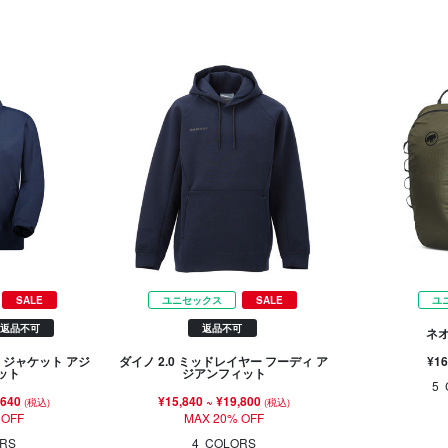
SALE
ユニセックス
SALE
ユ
返品不可
返品不可
ネオ
¥16
 ジャケット アジ
ダイノ 2.0 ミッドレイヤー フーディ ア
ット
ジアンフィット
5
,640
¥15,840
~
¥19,800
(税込)
(税込)
 OFF
MAX 20% OFF
RS
4
COLORS