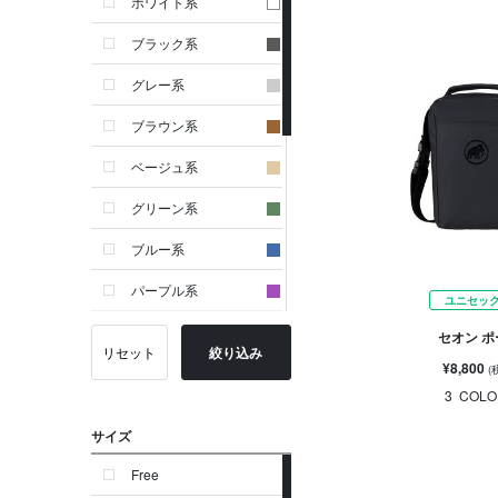
ホワイト系
ブラック系
グレー系
ブラウン系
ベージュ系
グリーン系
ブルー系
パープル系
ユニセッ
イエロー系
セオン 
リセット
絞り込み
¥8,800
(
ピンク系
3
COLO
レッド系
サイズ
オレンジ系
Free
シルバー系