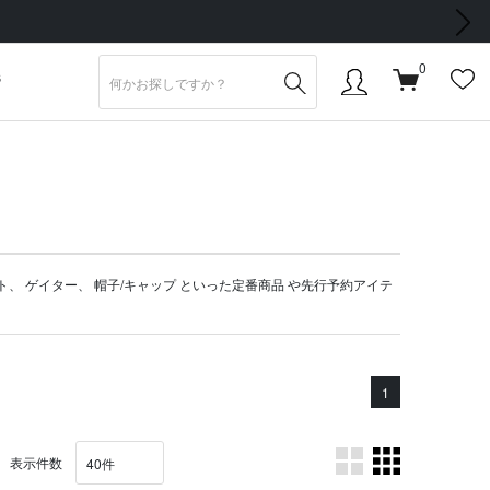
次の画像
0
S
ト
、
ゲイター
、
帽子/キャップ
といった定番商品 や
先行予約アイテ
1
表示件数