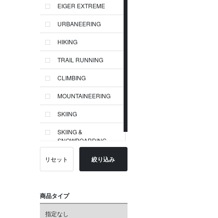
EIGER EXTREME
URBANEERING
HIKING
TRAIL RUNNING
CLIMBING
MOUNTAINEERING
SKIING
SKIING &
SNOWBOARDING
リセット
絞り込み
商品タイプ
指定なし