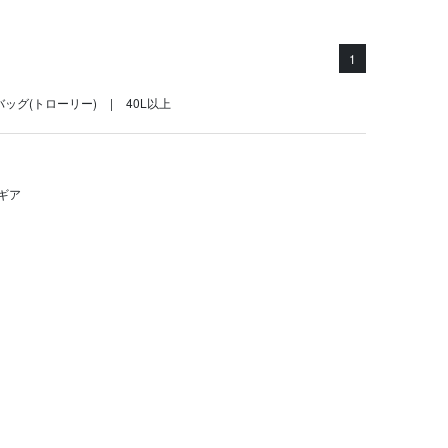
1
ッグ(トローリー)
40L以上
ギア