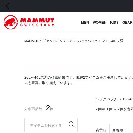
前の画像
MEN
WOMEN
KIDS
GEAR
MAMMUT 公式オンラインストア
バックパック
20L～40L未満
20L～40L未満の検索結果です。現在2アイテムをご用意しています。マム
ム
も豊富に取り揃えています。
バックパック | 20L～4
2
対象商品数
件
2件中
1件 ～ 2件を表
表示順