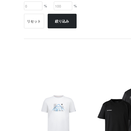
%
%
リセット
絞り込み