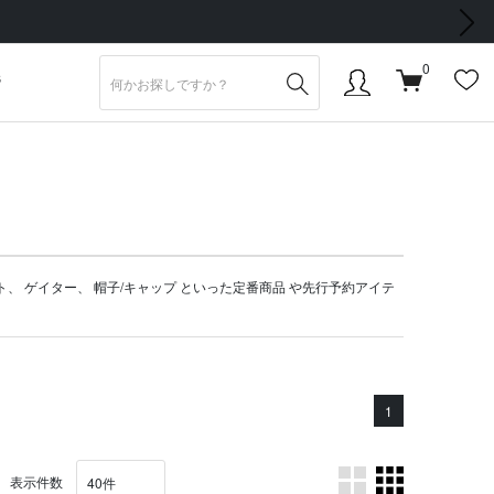
次の画像
0
S
ト
、
ゲイター
、
帽子/キャップ
といった定番商品 や
先行予約アイテ
1
表示件数