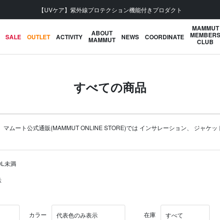
【UVケア】紫外線プロテクション機能付きプロダクト
MAMMUT
ABOUT
MEMBER
SALE
OUTLET
ACTIVITY
NEWS
COORDINATE
MAMMUT
CLUB
すべての商品
ート公式通販(MAMMUT ONLINE STORE)では
インサレーション
、
ジャケッ
0L未満
示
カラー
在庫