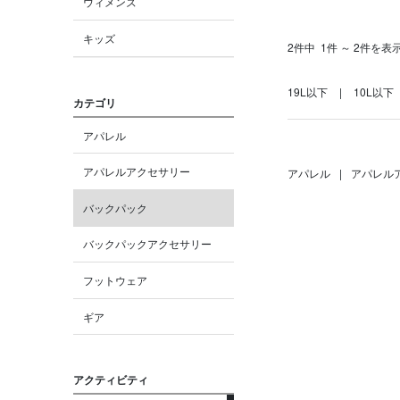
ウィメンズ
キッズ
2件中
1件 ～ 2件を表
19L以下
10L以下
カテゴリ
アパレル
アパレルアクセサリー
アパレル
|
アパレル
バックパック
バックパックアクセサリー
フットウェア
ギア
アクティビティ