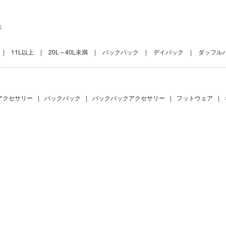
示
11L以上
20L～40L未満
バックパック
デイパック
ダッフルバ
アクセサリー
|
バックパック
|
バックパックアクセサリー
|
フットウェア
|