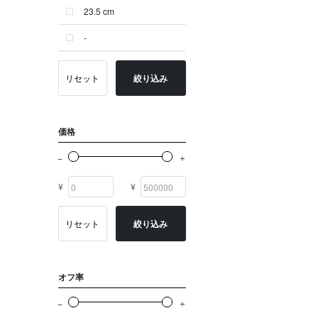
23.5 cm
ゴールド系
-
その他
イニシャル
リセット
絞り込み
OTHERS
価格
¥
¥
リセット
絞り込み
オフ率