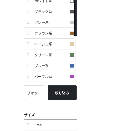
ホワイト系
ブラック系
グレー系
ブラウン系
ベージュ系
グリーン系
ブルー系
パープル系
イエロー系
リセット
絞り込み
ピンク系
レッド系
サイズ
オレンジ系
Free
シルバー系