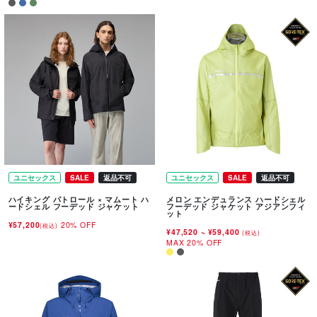
ユニセックス
SALE
返品不可
ユニセックス
SALE
返品不可
ハイキング パトロール × マムート ハ
メロン エンデュランス ハードシェル
ードシェル フーデッド ジャケット
フーデッド ジャケット アジアンフィ
ット
¥57,200
20% OFF
(税込)
¥47,520
~
¥59,400
(税込)
MAX 20% OFF