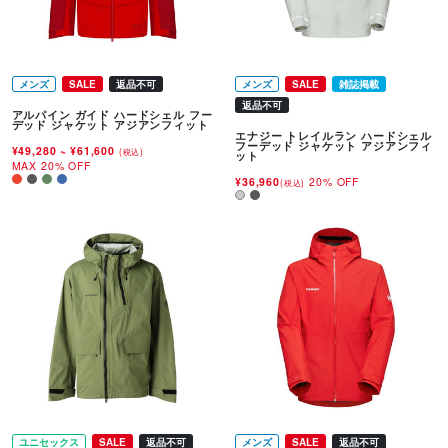
メンズ
SALE
返品不可
メンズ
SALE
雑誌掲載
返品不可
アルパイン ガイド ハードシェル フー
デッド ジャケット アジアンフィット
エナジー トレイルラン ハードシェル
フーデッド ジャケット アジアンフィ
¥49,280
~
¥61,600
(税込)
ット
MAX 20% OFF
¥36,960
20% OFF
(税込)
ユニセックス
SALE
返品不可
メンズ
SALE
返品不可