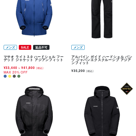
メンズ
SALE
返品不可
メンズ
マサオ ライト 2.0 ハードシェル フー
アルパイン ガイド ハードシェル パン
デッド ジャケット アジアンフィット
ツ ジャパンエクスクルーシブ アジア
ンフィット
¥33,440
~
¥41,800
(税込)
¥35,200
(税込)
MAX 20% OFF