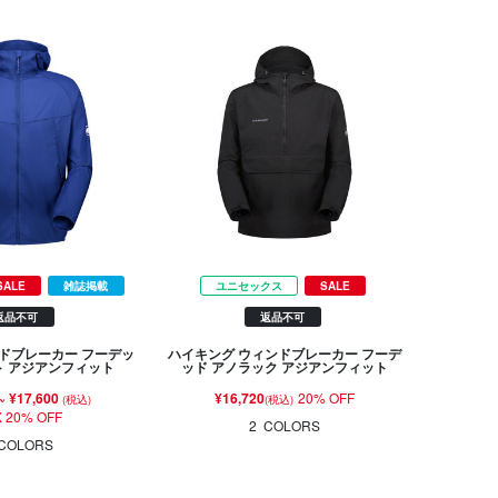
SALE
雑誌掲載
ユニセックス
SALE
返品不可
返品不可
ドブレーカー フーデッ
ハイキング ウィンドブレーカー フーデ
ト アジアンフィット
ッド アノラック アジアンフィット
~
¥17,600
¥16,720
20% OFF
(税込)
(税込)
 20% OFF
2
COLORS
COLORS