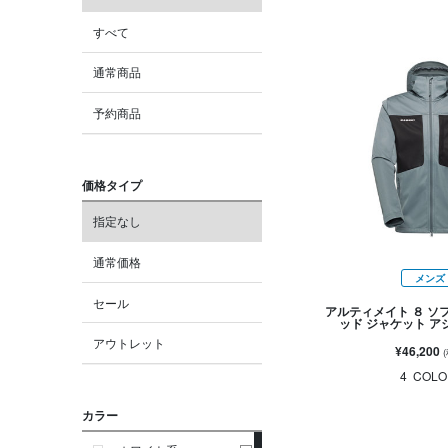
すべて
通常商品
予約商品
価格タイプ
指定なし
通常価格
メンズ
セール
アルティメイト ８ ソ
ッド ジャケット 
アウトレット
¥46,200
4
COLO
カラー