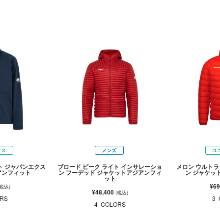
クス
メンズ
ユ
ト ジャパンエクス
ブロード ピーク ライト インサレーショ
メロン ウルトラ
アンフィット
ン フーデッド ジャケットアジアンフィ
ン ジャケッ
ット
¥69
(税込)
¥48,400
(税込)
RS
3
4
COLORS