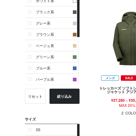
ホワイト系
ブラック系
グレー系
ブラウン系
ベージュ系
グリーン系
ブルー系
メンズ
SALE
パープル系
トレッカーズ ソフト
イエロー系
ジャケット アジ
リセット
絞り込み
¥27,280
~
¥35
ピンク系
MAX 20%
レッド系
2
COLO
サイズ
オレンジ系
3S
シルバー系