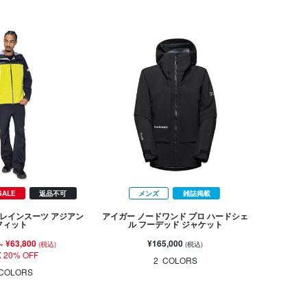
SALE
返品不可
メンズ
雑誌掲載
 レインスーツ アジアン
アイガー ノードワンド プロ ハードシェ
フィット
ル フーデッド ジャケット
~
¥63,800
¥165,000
(税込)
(税込)
 20% OFF
2
COLORS
COLORS