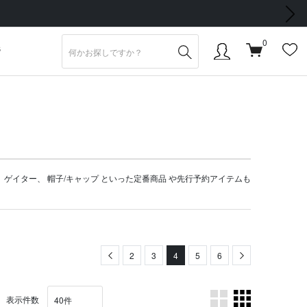
次の画像
0
S
、
ゲイター
、
帽子/キャップ
といった定番商品 や
先行予約アイテム
も
Previous
2
3
4
5
6
Next
表示件数