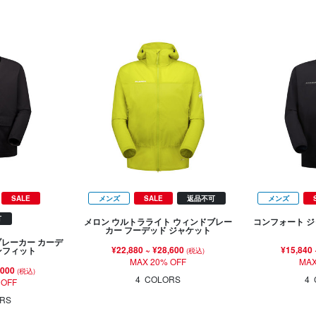
SALE
メンズ
SALE
返品不可
メンズ
可
メロン ウルトラライト ウィンドブレー
コンフォート ジ
カー フーデッド ジャケット
ブレーカー カーデ
¥22,880
~
¥28,600
¥15,840
ンフィット
(税込)
MAX 20% OFF
MAX
,000
(税込)
4
COLORS
4
 OFF
RS