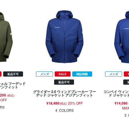
返品不可
メンズ
SALE
雑誌掲載
メンズ
返品不可
シェル フーデッド
アンフィット
グライダー 2.0 ウィンドブレーカー フー
コンベイ ウィン
,200
デッド ジャケット アジアンフィット
ド ジャケッ
(税込)
 OFF
¥18,480
20% OFF
¥14,080
(税込)
RS
MAX
4
COLORS
3