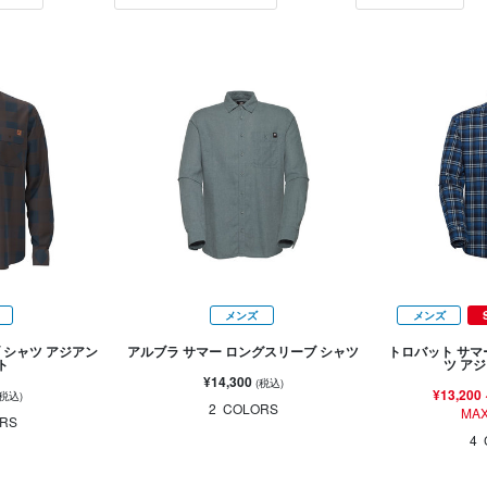
メンズ
メンズ
 シャツ アジアン
アルブラ サマー ロングスリーブ シャツ
トロバット サマ
ト
ツ ア
¥14,300
(税込)
¥13,200
(税込)
2
COLORS
MAX
RS
4