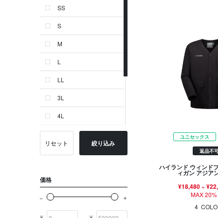
SS
ゴールド系
S
その他
M
イニシャル
L
OTHERS
LL
3L
4L
24.0 cm
ユニセックス
リセット
絞り込み
返品不
24.5 cm
ハイランド ウィンド
25.0 cm
ィガン アジア
価格
¥18,480
~
¥22
-
MAX 20%
4
COLO
¥
¥