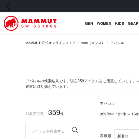
前の画像
MEN
WOMEN
KIDS
GEAR
MAMMUT 公式オンラインストア
men（メンズ）
アパレル
アパレルの検索結果です。現在359アイテムをご用意しています。マムート
豊富に取り揃えています。
アパレル
359
対象商品数
件
359件中
121件 ～ 1
表示順