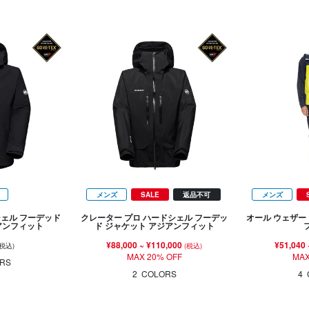
メンズ
SALE
返品不可
メンズ
シェル フーデッド
クレーター プロ ハードシェル フーデッ
オール ウェザー
アンフィット
ド ジャケット アジアンフィット
¥88,000
~
¥110,000
¥51,040
(税込)
(税込)
MAX 20% OFF
MAX
RS
2
COLORS
4