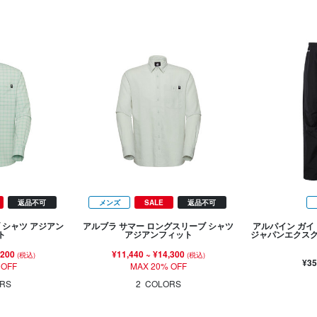
返品不可
メンズ
SALE
返品不可
 シャツ アジアン
アルブラ サマー ロングスリーブ シャツ
アルパイン ガイ
ト
アジアンフィット
ジャパンエクスク
,200
¥11,440
~
¥14,300
(税込)
(税込)
¥35
 OFF
MAX 20% OFF
RS
2
COLORS