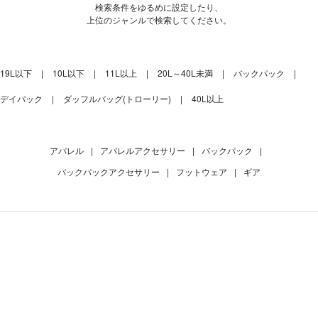
検索条件をゆるめに設定したり、
上位のジャンルで検索してください。
19L以下
10L以下
11L以上
20L～40L未満
バックパック
デイパック
ダッフルバッグ(トローリー)
40L以上
アパレル
|
アパレルアクセサリー
|
バックパック
|
バックパックアクセサリー
|
フットウェア
|
ギア