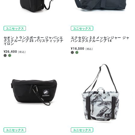
ユニセックス
ユニセックス
セオン トランスポーター ジャパンエ
エクセロン 2.0 メッセンジャー ジャ
クスクルーシブ 25 バリスティックナ
パンエクスクルーシブ 14
イロン
¥16,500
(税込)
¥26,400
(税込)
ユニセックス
ユニセックス