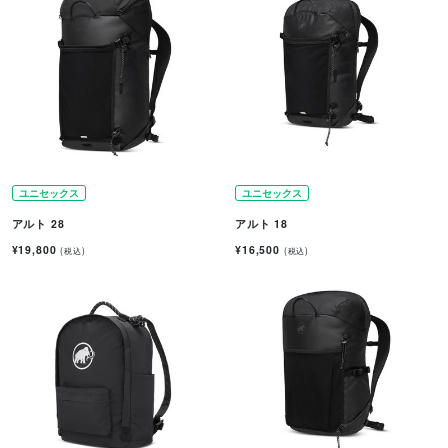
ユニセックス
ユニセックス
アルト 28
アルト 18
¥19,800
¥16,500
(税込)
(税込)