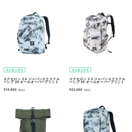
ユニセックス
ユニセックス
エクセロン 2.0 ジャパンエクスクル
エクセロン 2.0 ジャパンエクスクル
ーシブ 20 オールオーバープリント
ーシブ 30 オールオーバープリント
¥19,800
¥22,000
(税込)
(税込)