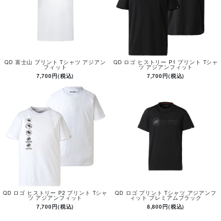
QD 富士山 プリント Tシャツ アジアン
QD ロゴ ヒストリー P1 プリント Tシャ
フィット
ツ アジアンフィット
7,700円(税込)
7,700円(税込)
QD ロゴ ヒストリー P2 プリント Tシャ
QD ロゴ プリント Tシャツ アジアンフ
ツ アジアンフィット
ィット プレミアムブラック
7,700円(税込)
8,800円(税込)