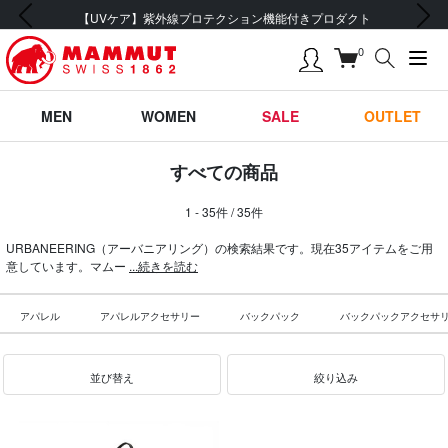
前の画像
次の画像
会員登録で【5,500円 (税込) 以上 送料無料】
0
MEN
WOMEN
SALE
OUTLET
すべての商品
1 - 35件 / 35件
URBANEERING（アーバニアリング）の検索結果です。現在35アイテムをご用
意しています。マムー
...続きを読む
アパレル
アパレルアクセサリー
バックパック
バックパックアクセサ
並び替え
絞り込み