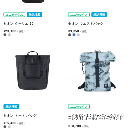
ユニセックス
雑誌掲載
ユニセックス
雑誌掲載
セオン クーリエ 20
セオン ウエストパック
¥23,100
¥9,350
(税込)
(税込)
雑誌掲載
ユニセックス
セオン トート バッグ
エクセロン 2.0 ジャパンエクスクル
ーシブ 15 オールオーバープリント
¥15,400
(税込)
¥18,700
(税込)