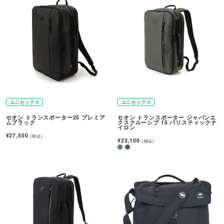
ユニセックス
ユニセックス
セオン トランスポーター25 プレミア
セオン トランスポーター ジャパンエ
ムブラック
クスクルーシブ 15 バリスティックナ
イロン
¥27,500
(税込)
¥23,100
(税込)