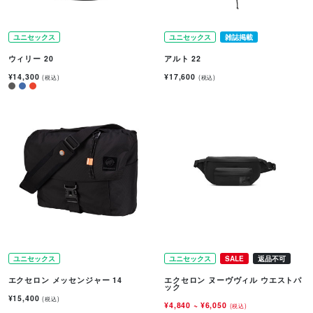
ユニセックス
ユニセックス
雑誌掲載
ウィリー 20
アルト 22
¥14,300
¥17,600
(税込)
(税込)
ユニセックス
ユニセックス
SALE
返品不可
エクセロン メッセンジャー 14
エクセロン ヌーヴヴィル ウエストパ
ック
¥15,400
(税込)
¥4,840
~
¥6,050
(税込)