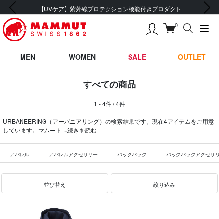
前の画像
次の画像
【UVケア】紫外線プロテクション機能付きプロダクト
0
MEN
WOMEN
SALE
OUTLET
すべての商品
1 - 4件 / 4件
URBANEERING（アーバニアリング）の検索結果です。現在4アイテムをご用意
しています。マムート
...続きを読む
アパレル
アパレルアクセサリー
バックパック
バックパックアクセサ
並び替え
絞り込み