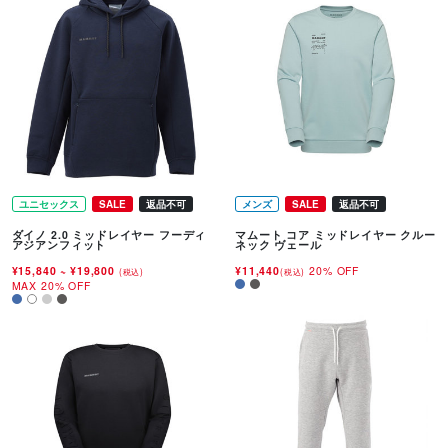
ユニセックス
SALE
返品不可
メンズ
SALE
返品不可
ダイノ 2.0 ミッドレイヤー フーディ
マムート コア ミッドレイヤー クルー
アジアンフィット
ネック ヴェール
¥15,840
~
¥19,800
¥11,440
20% OFF
(税込)
(税込)
MAX 20% OFF