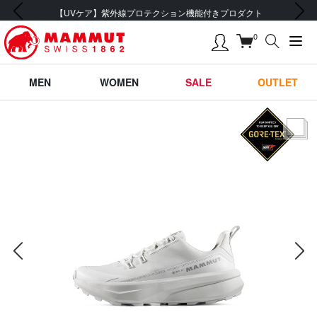
前の画像
次の画像
付きプロダクト
会員登録で【5,500円 (税込) 以上 
0
MEN
WOMEN
SALE
OUTLET
サムネー
前の画像
次の