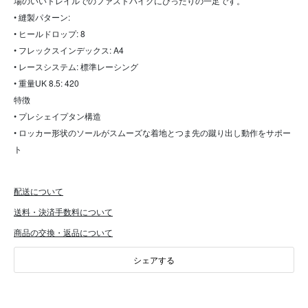
場のいいトレイルでのファストハイクにぴったりの一足です。
• 縫製パターン:
• ヒールドロップ: 8
• フレックスインデックス: A4
• レースシステム: 標準レーシング
• 重量UK 8.5: 420
特徴
• プレシェイプタン構造
• ロッカー形状のソールがスムーズな着地とつま先の蹴り出し動作をサポー
ト
配送について
送料・決済手数料について
商品の交換・返品について
シェアする