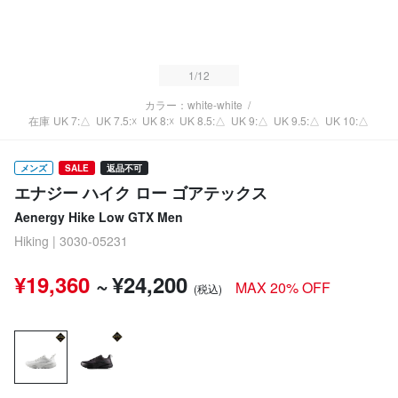
1
/12
カラー：white-white
/
在庫
UK 7:△
UK 7.5:☓
UK 8:☓
UK 8.5:△
UK 9:△
UK 9.5:△
UK 10:△
メンズ
SALE
返品不可
エナジー ハイク ロー ゴアテックス
Aenergy Hike Low GTX Men
Hiking | 3030-05231
¥19,360
~
¥24,200
MAX 20% OFF
(税込)