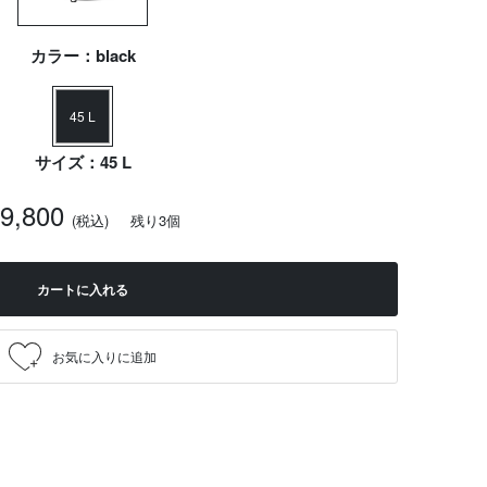
カラー：black
45 L
サイズ：45 L
29,800
(税込)
残り3個
カートに入れる