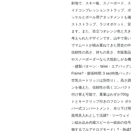
斜地で、スキー板、スノーボード、ス
イドコンプレッションストラップ、ボ
ッケルとポール用アタッチメントも備
ストストラップ、ラジオポケット、安
ます。また、目立つオレンジ色と大き
考えられたデザインです。山中で長い
でマムートが積み重ねてきた歴史の中
信頼性の高さ、持ちの良さ、市販製品で
やスノーボーダーなら大抵欲しがる機
・縫製パターン:・false・エアバッグシステム
Frame?・膨張時間: 3 sec特徴バックパ
空気カートリッジは別売り）。高さ調
ンを備えた、信頼性が高くコンパクト
付け替え可能で、重量はわずか700g
トとキークリップ付きのフロント ポ
パー式コンパートメント、吊り下げ用
面用具入れとして活躍?・ツーウェイ
ン組み込み内蔵スピーカー経由の信号
御するフルアナログモード）?・熱成