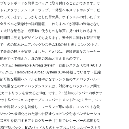
プリットボードを簡単にバッグに取り付けることができます。サ
トムアタッチメントストラップ、一体型ヘルメットホルダー、ピ
わっています。しっかりとした留め具、ホイッスルの付いたチェ
全ラベルと緊急時の詳細情報、これらすべてが標準の装備となり
く大胆な配色は、必要時に使うものを確実に見つけられるよう、
時間目に見えるデザインでもあります。安全性に関わる製品市場
で、名の知れたエアバッグシステム3.0の群を抜くコンパクトさ、
最高の軽さを実現しました。Pro 45は、経験豊富なスキーヤー
能をすべて備えた、真の主力製品と言えるものです。
: Removable Airbag System・背面システム: CONTACT U
ックは、Removable Airbag System 3.0を搭載しています（圧縮
節可能な展開ハンドルと鮮やかなオレンジ色のエアバッグバルー
で軽量なこのエアバッグシステムは、対応するバックパック間で
（カートリッジを含めると1kg）です。?・追加のジッパー内ポケッ
ケットSバージョンはオープンコンパートメント2つとミラー、ジッ
の金属製フックを装備し、ツーリング用の非常にコンパクトな洗
 ジッパー:最適化されたほつれ防止ウェビング付きベンチレーショ
音再生を使用するアナログサーチ（手動でレシーバーの感度を制
型S字型バック、EVAパッド入りのヒップおよびショルダーストラ