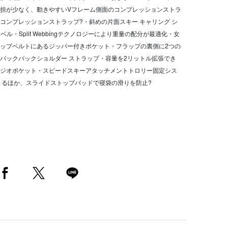
担が少なく、動きやすいVフレーム側面のコンプレッションストラ
コンプレッションストラップ?・斜めの片面スキー キャリング シ
ル・Split Webbingテクノロジーにより重量の配分が最適化・女
ップベルトにあるジッパー付きポケット・フラップの裏側に2つの
バックパックショルダー ストラップ・容量を2リットル拡張でき
ジオポケット・スピードスキーアタッチメントトロリー固定シス
きるほか、スライドストップパッドで寝袋の滑りを防止?