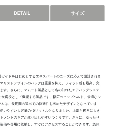
DETAIL
サイズ
ag 3.0は、山岳ガイドをはじめとするエキスパートのニーズに応えて設計されま
マリストデザインのバッグは重量を抑え、フィット感も最高。究
ます。さらに、マムート製品として名の知れたエアバッグシステ
の重要な女房役として機能する製品です。幅広のヒップベルト、最適なシ
テムは、長期間の遠出での快適性を求めたデザインとなっていま
使いやすい大容量の45リットルとなりました。上部と後ろに大き
トメントのギアが取り出しやすいつくりです。さらに、ゆったり
装備を専用に収納し、すぐにアクセスすることができます。急傾