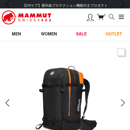
前の画像
次の画像
【UVケア】紫外線プロテクション機能付きプロダクト
0
MEN
WOMEN
SALE
OUTLET
サムネー
前の画像
次の