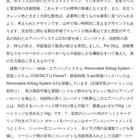
具、ホイッスルの付いたチェストストラップ、ラジオポケット、安全ラベル
と緊急時の詳細情報、これらすべてが標準の装備となります。また、目立つ
オレンジ色と大きく大胆な配色は、必要時に使うものを確実に見つけられる
よう、考えられたデザインです。山中で長い時間目に見えるデザインでもあ
ります。安全性に関わる製品市場でマムートが積み重ねてきた歴史の中で、
名の知れたエアバッグシステム3.0の群を抜くコンパクトさ、信頼性の高
さ、持ちの良さ、市販製品で最高の軽さを実現しました。Pro 35は、経験豊
富なスキーヤーやスノーボーダーなら大抵欲しがる機能をすべて備えた、真
の主力製品と言えるものです。
・縫製パターン:・false・エアバッグシステム: Removable Airbag System・
背面システム: CONTACT U Frame?・膨張時間: 3 sec特徴バックパックは、
Removable Airbag System 3.0を搭載しています（圧縮空気カートリッジは
別売り）。高さ調節可能な展開ハンドルと鮮やかなオレンジ色のエアバッグ
バルーンを備えた、信頼性が高くコンパクトで軽量なこのエアバッグシステ
ムは、対応するバックパック間で付け替え可能で、重量はわずか700g（カ
ートリッジを含めると1kg）です。?・追加のジッパー内ポケットとキーク
リップ付きのフロント ポケットSバージョンはオープンコンパートメント2
つとミラー、ジッパー式コンパートメント、吊り下げ用の金属製フックを装
備し、ツーリング用の非常にコンパクトな洗面用具入れとして活躍?・ツー