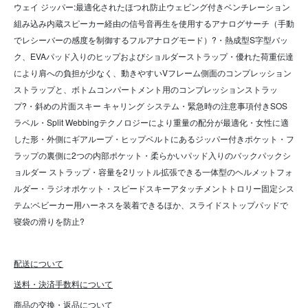
ウェイ ジッパー:最適化されたほつれ防止ウェビング付きベンチレーション
組み込み内蔵スピーカー経由の信号音再生を使用するアナログサーチ（手動
でレシーバーの感度を制御するフルアナログモード）?・熱成型S字型バッ
ク、EVAパッド入りのヒップおよびショルダーストラップ・優れた荷重伝達
により肩への負担が少なく、動きやすいVフレーム側面のコンプレッション
ストラップと、ボトムコンパートメント用のコンプレッションストラッ
プ?・斜めの片面スキー キャリング システム・緊急時の注意事項付きSOS
ラベル・Split Webbingテクノロジーにより重量の配分が最適化・女性に適
した形・外側にギアループ・ヒップベルトにあるジッパー付きポケット・フ
ラップの裏側に2つの内部ポケット・柔らかいパッド入りのバックパックシ
ョルダー ストラップ・容量を2リットル拡張できる一体型のヘルメットフォ
ルダー・ラジオポケット・スピードスキーアタッチメントトロリー固定シス
テム:ベビーカー用ハーネスを装着できるほか、スライドストップパッドで
寝袋の滑りを防止?
配送について
送料・決済手数料について
商品の交換・返品について