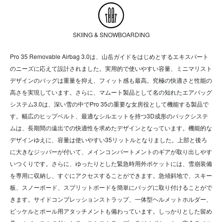
SKIING & SNOWBOARDING
Pro 35 Removable Airbag 3.0は、山岳ガイドをはじめとするエキスパート
のニーズに応えて設計されました。実用的で使いやすい容量、ミニマリスト
デザインのバッグは重量を抑え、フィット感も最高。究極の快適さと性能の
高さを実現しています。さらに、マムート製品として名の知れたエアバッグ
システム3.0は、深い雪の中でPro 35の重要な女房役として機能する製品で
す。幅広のヒップベルト、最適なシルエットを持つ3D成形のバックシステ
ムは、長期間の遠出での快適性を求めたデザインとなっています。機能的な
デザインゆえに、容量は使いやすい35リットルとなりました。上部と後ろ
に大きなジッパーが付いて、メインコンパートメントのギアが取り出しやす
いつくりです。さらに、ゆったりとした緊急時用外ポケットには、雪崩装備
を専用に収納し、すぐにアクセスすることができます。急傾斜地で、スキー
板、スノーボード、スプリットボードを簡単にバッグに取り付けることがで
きます。サイドコンプレッションストラップ、一体型ヘルメットホルダー、
ピッケルとポール用アタッチメントも備わっています。しっかりとした留め