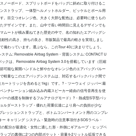
スノーボード、スプリットボードをバッグに斜めに取り付けるこ
ンストラップ、一体型ヘルメットホルダー、ピッケルとポール用
す。目立つオレンジ色、大きく大胆な配色は、必要時に使うもの
たデザインです。また、山中で長い時間目に見えるデザインでも
マムートが積み重ねてきた歴史の中で、名の知れたエアバッグシ
、信頼性の高さ、持ちの良さ、市販製品で最高の軽さを実現しまし
備わっています。選ぶなら、このTour 40に決まりでしょう。
: Removable Airbag System・背面システム: CONTACT U
ックは、Removable Airbag System 3.0を搭載しています（圧縮
節可能な展開ハンドルと鮮やかなオレンジ色のエアバッグバルー
で軽量なこのエアバッグシステムは、対応するバックパック間で
（カートリッジを含めると1kg）です。?・ツーウェイ ジッパー:最
ベンチレーション組み込み内蔵スピーカー経由の信号音再生を使
バーの感度を制御するフルアナログモード）?・熱成型S字型バッ
ショルダーストラップ・優れた荷重伝達により肩への負担が少な
プレッションストラップと、ボトムコンパートメント用のコンプレ
ー キャリング システム・緊急時の注意事項付きSOSラベル・
により重量の配分が最適化・女性に適した形・外側にギアループ・ヒップベ
ラップの裏側に2つの内部ポケット・容量を2リットル拡張できる