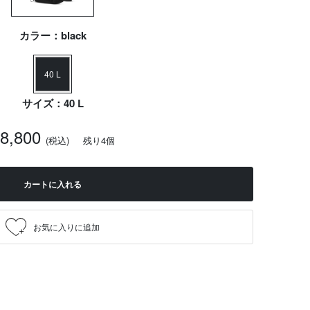
カラー：black
40 L
サイズ：40 L
18,800
(税込)
残り4個
カートに入れる