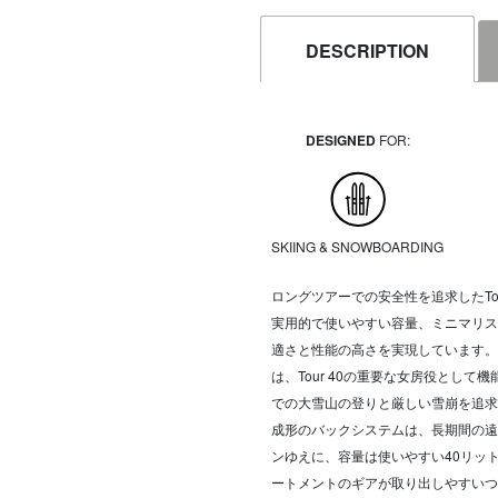
DESCRIPTION
DESIGNED
FOR:
SKIING & SNOWBOARDING
ロングツアーでの安全性を追求したTour 4
実用的で使いやすい容量、ミニマリス
適さと性能の高さを実現しています。
は、Tour 40の重要な女房役とし
での大雪山の登りと厳しい雪崩を追求
成形のバックシステムは、長期間の遠
ンゆえに、容量は使いやすい40リッ
ートメントのギアが取り出しやすいつ