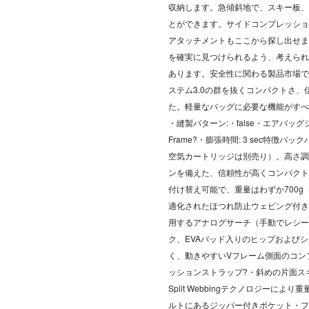
収納します。急傾斜地で、スキー板、
とができます。サイドコンプレッショ
アタッチメントもここから探し出せま
を確実に見つけられるよう、考えられ
あります。安全性に関わる製品市場で
ステム3.0の群を抜くコンパクトさ
た。軽量なバッグに必要な機能がすべて
・縫製パターン:・false・エアバッグシステム
Frame?・膨張時間: 3 sec特徴バックパ
空気カートリッジは別売り）。高さ調
ンを備えた、信頼性が高くコンパクト
付け替え可能で、重量はわずか700g
適化されたほつれ防止ウェビング付き
用するアナログサーチ（手動でレシー
ク、EVAパッド入りのヒップおよび
く、動きやすいVフレーム側面のコン
ッションストラップ?・斜めの片面スキ
Split Webbingテクノロジー
ルトにあるジッパー付きポケット・フ