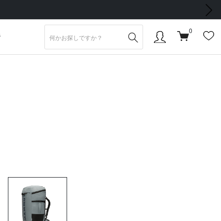
次の画像
0
S