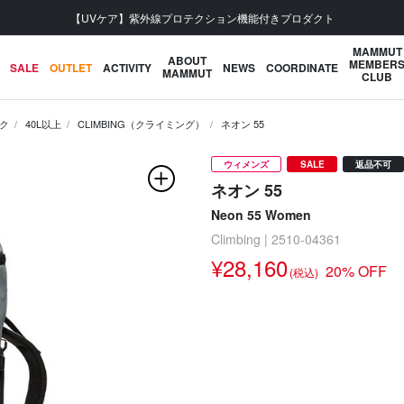
会員登録で【5,500円 (税込) 以上 送料無料】
MAMMUT
ABOUT
MEMBER
SALE
OUTLET
ACTIVITY
NEWS
COORDINATE
MAMMUT
CLUB
ク
40L以上
CLIMBING（クライミング）
ネオン 55
ウィメンズ
SALE
返品不可
ネオン 55
Neon 55 Women
Climbing | 2510-04361
¥28,160
20% OFF
(税込)
次の画像