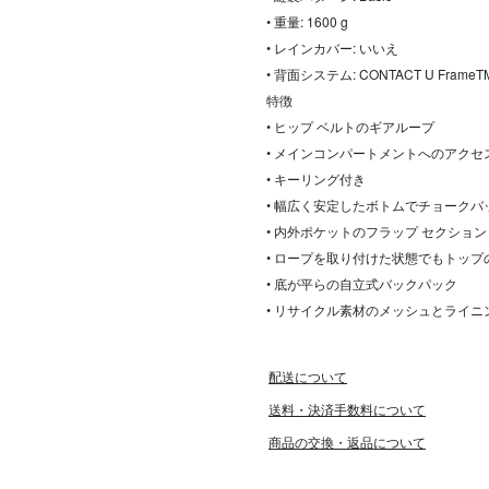
• 重量: 1600 g
• レインカバー: いいえ
• 背面システム: CONTACT U FrameT
特徴
• ヒップ ベルトのギアループ
• メインコンパートメントへのアク
• キーリング付き
• 幅広く安定したボトムでチョーク
• 内外ポケットのフラップ セクション
• ロープを取り付けた状態でもトッ
• 底が平らの自立式バックパック
• リサイクル素材のメッシュとライニ
配送について
送料・決済手数料について
商品の交換・返品について