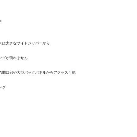
M
セスは大きなサイドジッパーから
バッグが倒れません
プの開口部や大型バックパネルからアクセス可能
ング