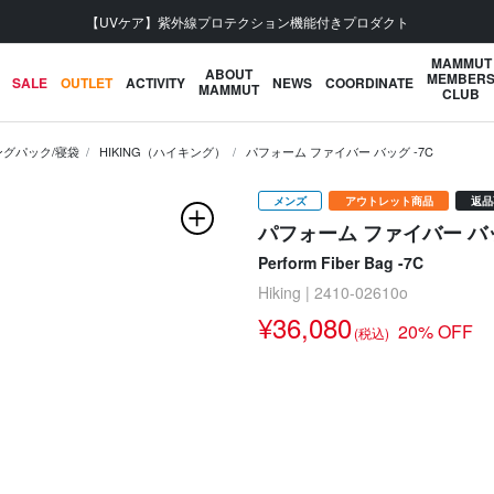
【UVケア】紫外線プロテクション機能付きプロダクト
MAMMUT
ABOUT
MEMBER
SALE
OUTLET
ACTIVITY
NEWS
COORDINATE
MAMMUT
CLUB
グパック/寝袋
HIKING（ハイキング）
パフォーム ファイバー バッグ -7C
メンズ
アウトレット商品
返品
パフォーム ファイバー バッ
Perform Fiber Bag -7C
Hiking | 2410-02610o
¥36,080
20% OFF
(税込)
次の画像