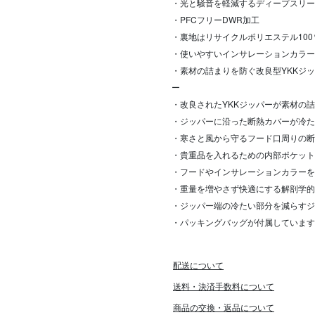
・光と騒音を軽減するディープスリー
・PFCフリーDWR加工
・裏地はリサイクルポリエステル100
・使いやすいインサレーションカラー
・素材の詰まりを防ぐ改良型YKKジ
ー
・改良されたYKKジッパーが素材の
・ジッパーに沿った断熱カバーが冷た
・寒さと風から守るフード口周りの断
・貴重品を入れるための内部ポケット
・フードやインサレーションカラーを
・重量を増やさず快適にする解剖学的
・ジッパー端の冷たい部分を減らすジ
・パッキングバッグが付属しています
配送について
送料・決済手数料について
商品の交換・返品について