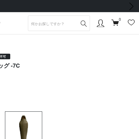
次の画像
0
S
不可
グ -7C