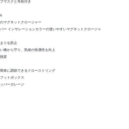
プマスクと耳栓付き
％
のマグネットクロージャー
ッパー インサレーションカラーの使いやすいマグネットクロージャ
詰まりを防止
い橋から守り、気候の快適性を向上
熱室
簡単に調節できるドローストリング
フットボックス
ッパーガレージ