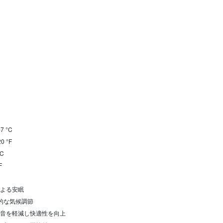
C
7 °C
0 °F
°C
F
よる安眠
的な気候調節
音を軽減し快適性を向上