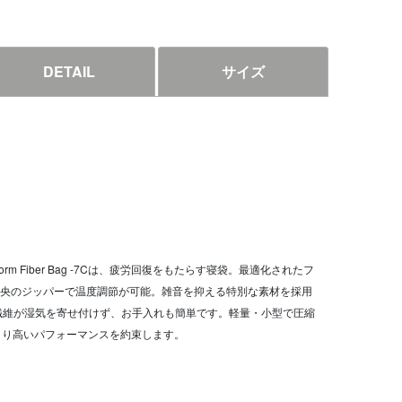
DETAIL
サイズ
rm Fiber Bag -7Cは、疲労回復をもたらす寝袋。最適化されたフ
央のジッパーで温度調節が可能。雑音を抑える特別な素材を採用
lak繊維が湿気を寄せ付けず、お手入れも簡単です。軽量・小型で圧縮
 -7Cがより高いパフォーマンスを約束します。