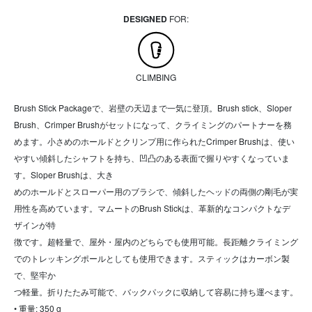
DESIGNED
FOR:
CLIMBING
Brush Stick Packageで、岩壁の天辺まで一気に登頂。Brush stick、Sloper
Brush、Crimper Brushがセットになって、クライミングのパートナーを務
めます。小さめのホールドとクリンプ用に作られたCrimper Brushは、使い
やすい傾斜したシャフトを持ち、凹凸のある表面で握りやすくなっていま
す。Sloper Brushは、大き
めのホールドとスローパー用のブラシで、傾斜したヘッドの両側の剛毛が実
用性を高めています。マムートのBrush Stickは、革新的なコンパクトなデ
ザインが特
徴です。超軽量で、屋外・屋内のどちらでも使用可能。長距離クライミング
でのトレッキングポールとしても使用できます。スティックはカーボン製
で、堅牢か
つ軽量。折りたたみ可能で、バックパックに収納して容易に持ち運べます。
• 重量: 350 g