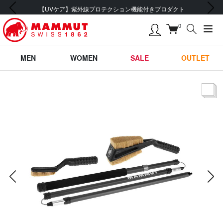
前の画像
次の画像
【UVケア】紫外線プロテクション機能付きプロダクト
0
MEN
WOMEN
SALE
OUTLET
サムネー
前の画像
次の