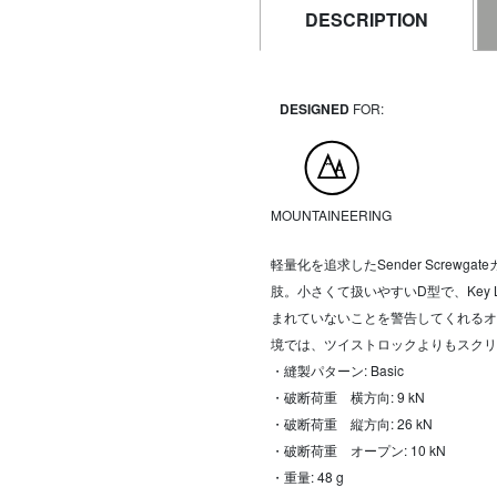
DESCRIPTION
DESIGNED
FOR:
MOUNTAINEERING
軽量化を追求したSender Scre
肢。小さくて扱いやすいD型で、Key
まれていないことを警告してくれるオ
境では、ツイストロックよりもスクリ
・縫製パターン: Basic
・破断荷重 横方向: 9 kN
・破断荷重 縦方向: 26 kN
・破断荷重 オープン: 10 kN
・重量: 48 g