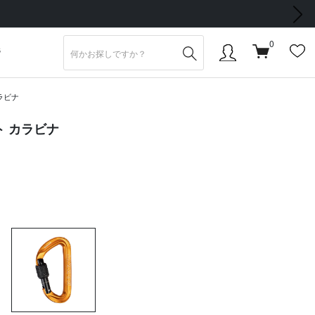
次の画像
0
S
ラビナ
ト カラビナ