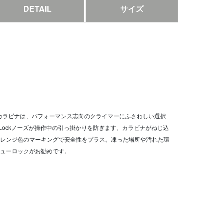
DETAIL
サイズ
wgateカラビナは、パフォーマンス志向のクライマーにふさわしい選択
 Lockノーズが操作中の引っ掛かりを防ぎます。カラビナがねじ込
レンジ色のマーキングで安全性をプラス。凍った場所や汚れた環
ューロックがお勧めです。