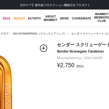
会員登録で【5,500円 (税込) 以上 送料無料】
MAMMUT
ABOUT
MEMBER
SALE
OUTLET
ACTIVITY
NEWS
COORDINATE
MAMMUT
CLUB
ングギア
MOUNTAINEERING（マウンテニアリング）
センダー スクリューゲート カ
センダー スクリューゲー
Sender Screwgate Carabiner
Mountaineering | 2040-02450
¥2,750
(税込)
次の画像