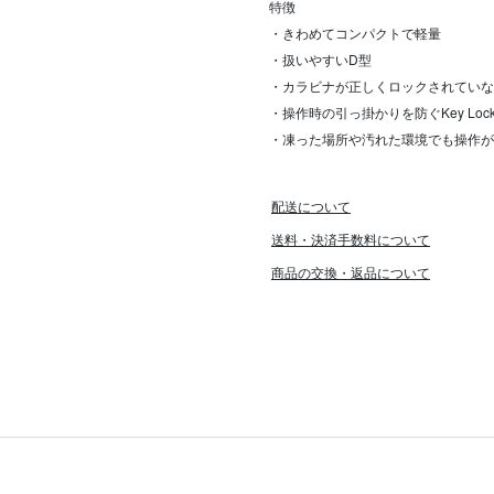
特徴
・きわめてコンパクトで軽量
・扱いやすいD型
・カラビナが正しくロックされていな
・操作時の引っ掛かりを防ぐKey Loc
・凍った場所や汚れた環境でも操作が
配送について
送料・決済手数料について
商品の交換・返品について