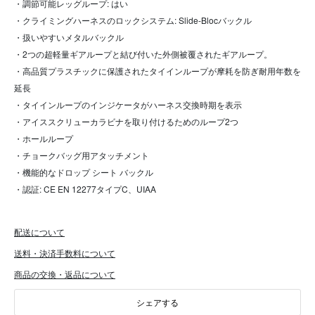
・調節可能レッグループ: はい
・クライミングハーネスのロックシステム: Slide-Blocバックル
・扱いやすいメタルバックル
・2つの超軽量ギアループと結び付いた外側被覆されたギアループ。
・高品質プラスチックに保護されたタイインループが摩耗を防ぎ耐用年数を
延長
・タイインループのインジケータがハーネス交換時期を表示
・アイススクリューカラビナを取り付けるためのループ2つ
・ホールループ
・チョークバッグ用アタッチメント
・機能的なドロップ シート バックル
・認証: CE EN 12277タイプC、UIAA
配送について
送料・決済手数料について
商品の交換・返品について
シェアする