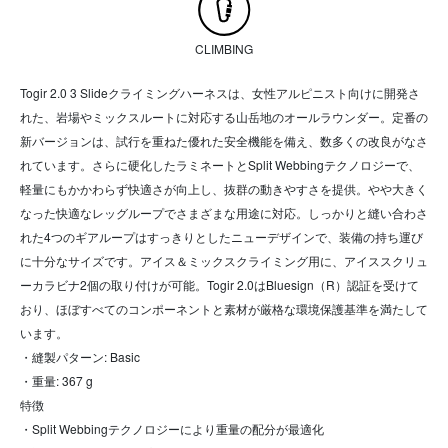
CLIMBING
Togir 2.0 3 Slideクライミングハーネスは、女性アルピニスト向けに開発さ
れた、岩場やミックスルートに対応する山岳地のオールラウンダー。定番の
新バージョンは、試行を重ねた優れた安全機能を備え、数多くの改良がなさ
れています。さらに硬化したラミネートとSplit Webbingテクノロジーで、
軽量にもかかわらず快適さが向上し、抜群の動きやすさを提供。やや大きく
なった快適なレッグループでさまざまな用途に対応。しっかりと縫い合わさ
れた4つのギアループはすっきりとしたニューデザインで、装備の持ち運び
に十分なサイズです。アイス＆ミックスクライミング用に、アイススクリュ
ーカラビナ2個の取り付けが可能。Togir 2.0はBluesign（R）認証を受けて
おり、ほぼすべてのコンポーネントと素材が厳格な環境保護基準を満たして
います。
・縫製パターン: Basic
・重量: 367 g
特徴
・Split Webbingテクノロジーにより重量の配分が最適化