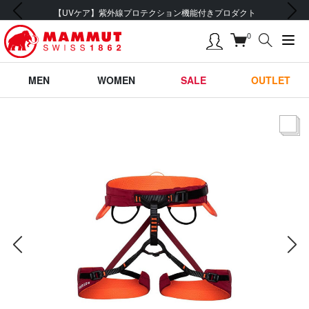
前の画像
次の画像
【UVケア】紫外線プロテクション機能付きプロダクト
0
MEN
WOMEN
SALE
OUTLET
サムネー
前の画像
次の