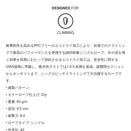
DESIGNED
FOR:
CLIMBING
耐摩耗性を高めるPFCフリーのエコドライ加工により、岩場でのクライミン
グで最高のパフォーマンスを発揮する細径軽量シングルロープ。水や泥を弾
く効果を長期にわたって持続させるエコドライ加工は、安全性に関する
UIAA規格に準拠し、吸水性テストでは1.5％未満を達成。超難関セクション
からオンサイトまで、シングルピッチクライミングで大活躍するロープで
す。
• 縫製パターン:
• カラーロープ仕上げ: Dry
• 重量: 60 g/m
• 直径: 9.5 mm
• 衝撃力: 8.0
• ロープタイプ: シングル
• 外皮比: 40