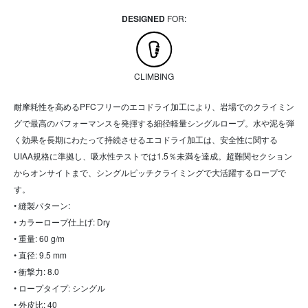
DESIGNED
FOR:
CLIMBING
耐摩耗性を高めるPFCフリーのエコドライ加工により、岩場でのクライミン
グで最高のパフォーマンスを発揮する細径軽量シングルロープ。水や泥を弾
く効果を長期にわたって持続させるエコドライ加工は、安全性に関する
UIAA規格に準拠し、吸水性テストでは1.5％未満を達成。超難関セクション
からオンサイトまで、シングルピッチクライミングで大活躍するロープで
す。
• 縫製パターン:
• カラーロープ仕上げ: Dry
• 重量: 60 g/m
• 直径: 9.5 mm
• 衝撃力: 8.0
• ロープタイプ: シングル
• 外皮比: 40