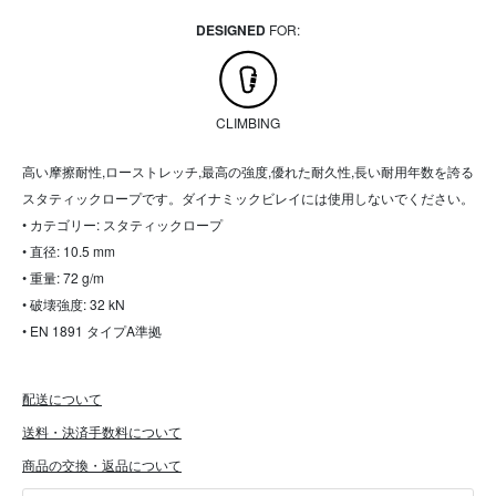
DESIGNED
FOR:
CLIMBING
高い摩擦耐性,ローストレッチ,最高の強度,優れた耐久性,長い耐用年数を誇る
スタティックロープです。ダイナミックビレイには使用しないでください。
• カテゴリー: スタティックロープ
• 直径: 10.5 mm
• 重量: 72 g/m
• 破壊強度: 32 kN
• EN 1891 タイプA準拠
配送について
送料・決済手数料について
商品の交換・返品について