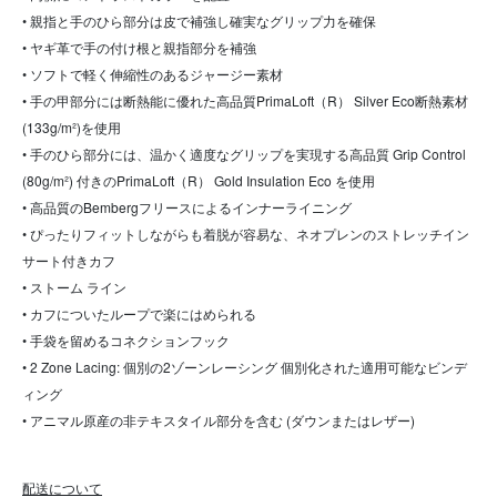
• 親指と手のひら部分は皮で補強し確実なグリップ力を確保
• ヤギ革で手の付け根と親指部分を補強
• ソフトで軽く伸縮性のあるジャージー素材
• 手の甲部分には断熱能に優れた高品質PrimaLoft（R） Silver Eco断熱素材
(133g/m²)を使用
• 手のひら部分には、温かく適度なグリップを実現する高品質 Grip Control
(80g/m²) 付きのPrimaLoft（R） Gold Insulation Eco を使用
• 高品質のBembergフリースによるインナーライニング
• ぴったりフィットしながらも着脱が容易な、ネオプレンのストレッチイン
サート付きカフ
• ストーム ライン
• カフについたループで楽にはめられる
• 手袋を留めるコネクションフック
• 2 Zone Lacing: 個別の2ゾーンレーシング 個別化された適用可能なビンデ
ィング
• アニマル原産の非テキスタイル部分を含む (ダウンまたはレザー)
配送について