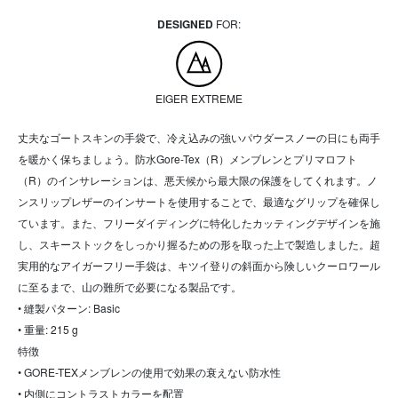
DESIGNED
FOR:
EIGER EXTREME
丈夫なゴートスキンの手袋で、冷え込みの強いパウダースノーの日にも両手
を暖かく保ちましょう。防水Gore-Tex（R）メンブレンとプリマロフト
（R）のインサレーションは、悪天候から最大限の保護をしてくれます。ノ
ンスリップレザーのインサートを使用することで、最適なグリップを確保し
ています。また、フリーダイディングに特化したカッティングデザインを施
し、スキーストックをしっかり握るための形を取った上で製造しました。超
実用的なアイガーフリー手袋は、キツイ登りの斜面から険しいクーロワール
に至るまで、山の難所で必要になる製品です。
• 縫製パターン: Basic
• 重量: 215 g
特徴
• GORE-TEXメンブレンの使用で効果の衰えない防水性
• 内側にコントラストカラーを配置