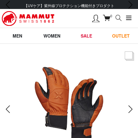
前の画像
次の画像
【UVケア】紫外線プロテクション機能付きプロダクト
0
MEN
WOMEN
SALE
OUTLET
サムネー
前の画像
次の