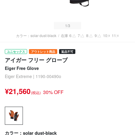
1
/3
カラー：solar dust-black
/
在庫
6:△
7:△
8:△
9:△
10:☓
11:☓
ユニセックス
アウトレット商品
返品不可
アイガー フリー グローブ
Eiger Free Glove
Eiger Extreme | 1190-00490o
¥21,560
30% OFF
(税込)
カラー：solar dust-black