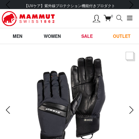
前の画像
次の画像
ト
会員登録で【5,500円 (税込) 以上 送料無料】
0
MEN
WOMEN
SALE
OUTLET
サムネー
前の画像
次の