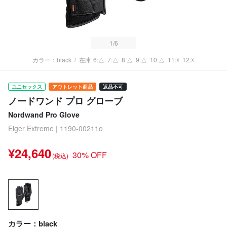
1
/6
カラー：black
/
在庫
6:△
7:△
8:△
9:△
10:△
11:☓
12:☓
ユニセックス
アウトレット商品
返品不可
ノードワンド プロ グローブ
Nordwand Pro Glove
Eiger Extreme | 1190-00211o
¥24,640
30% OFF
(税込)
カラー：black