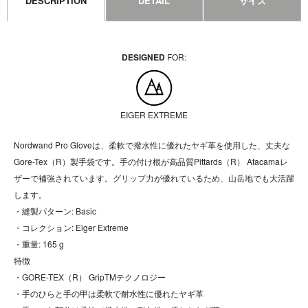
DESCRIPTION
DETAIL
サイズ
DESIGNED
FOR:
EIGER EXTREME
Nordwand Pro Gloveは、柔軟で撥水性に優れたヤギ革を使用した、丈夫な
Gore-Tex（R）製手袋です。手の付け根が高品質Pittards（R） Atacamaレ
ザーで補強されています。グリップ力が優れているため、山岳地でも大活躍
します。
・縫製パターン: Basic
・コレクション: Eiger Extreme
・重量: 165 g
特徴
・GORE-TEX（R） GripTMテクノロジー
・手のひらと手の甲は柔軟で耐水性に優れたヤギ革