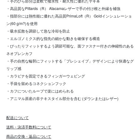
・手のひら部分は柔軟で撥水性・耐久性に優れたヤギ革
・高品質なPittards（R） Atacamaレザーで手の付け根と外縁を補強
・指部分には熱性能に優れた高品質PrimaLoft（R） Goldインシュレーショ
ン(60 g/m?)を使用
・吸水拡散を調節して急な冷却を防止
・エルゴノミクス的な指先の細かな動きを確保する構造
・ぴったりフィットするよう調節可能な、面ファスナー付きの伸縮性のある
ネオプレンカフ
・手の自然な輪郭にフィットする「プレシェイプ」デザインにより快適なグ
リップ感
・カラビナを固定できるフィンガーウェビング
・手袋を留めるコネクションフック
・カフについたループで楽にはめられる
・アニマル原産の非テキスタイル部分を含む (ダウンまたはレザー)
配送について
送料・決済手数料について
商品の交換・返品について