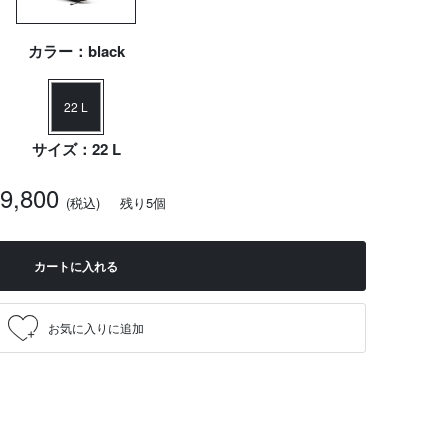
カラー：black
22 L
サイズ：22 L
19,800
(税込)
残り5個
カートに入れる