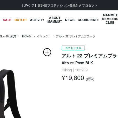
【UVケア】紫外線プロテクション機能付きプロダクト
MAMMUT
ABOUT
MEMBER
SALE
OUTLET
ACTIVITY
NEWS
COORDINATE
MAMMUT
CLUB
0L～40L未満
HIKING（ハイキング）
アルト 22 プレミアムブラック
ユニセックス
アルト 22 プレミアムブ
Alto 22 Prem BLK
Hiking | 105209
¥19,800
(税込)
次の画像