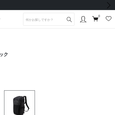
次の画像
0
S
ラック