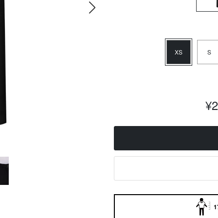
XS
S
¥
1