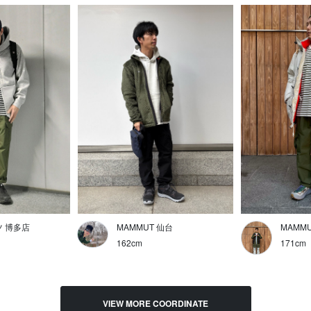
 博多店
MAMMUT 仙台
MAMM
162cm
171cm
VIEW MORE COORDINATE