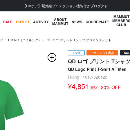
会員登録で【5,500円 (税込) 以上 送料無料】
MAMMUT
ABOUT
MEMBER
SALE
OUTLET
ACTIVITY
NEWS
COORDINATE
MAMMUT
CLUB
ツ
HIKING（ハイキング）
QD ロゴ プリント Tシャツ アジアンフィット
メンズ
アウトレット商品
SOL
QD ロゴ プリント Tシャ
QD Logo Print T-Shirt AF Men
Hiking | 1017-02012o
¥4,851
30% OFF
(税込)
次の画像