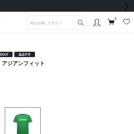
次の画像
0
S
DOUT
返品不可
ツ アジアンフィット