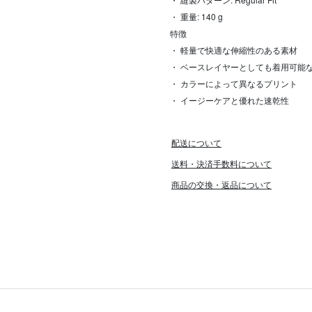
・ 重量: 140 g
特徴
・ 軽量で快適な伸縮性のある素材
・ ベースレイヤーとしても着用可能
・ カラーによって異なるプリント
・ イージーケアと優れた速乾性
配送について
送料・決済手数料について
商品の交換・返品について