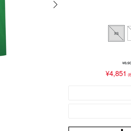
XS
¥6,9
¥4,851
(