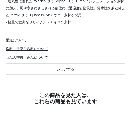
• 通気性に優れたPolartec（R） Alpha（R） Directインシュレーション素材
に加え、風や寒さにさらされる部位には透湿度と防風性、撥水性を兼ね備え
たPertex（R） Quantum Airアウター素材を採用
• 軽量で丈夫なリサイクル・ナイロン素材
配送について
送料・決済手数料について
商品の交換・返品について
シェアする
この商品を見た人は、
これらの商品も見ています