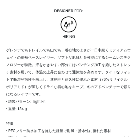
DESIGNED
FOR:
HIKING
ゲレンデでもトレイルでも山でも、着心地のよさが一日中続くミディアムウ
ェイトの長袖ベースレイヤー。ソフトな肌触りを可能にするシームレステク
ノロジーが特徴。汗をかきやすい部分にはパンチング加工を施したストレッ
チ素材を用いて、体温の上昇に合わせて通気性を高めます。タイトなフィッ
トで吸湿発散性を向上し、速乾性と耐久性に優れた素材（76%リサイクル
ポリアミド）が涼しくドライな着心地をキープ。冬のアドベンチャーで頼り
になるレイヤーです。
• 縫製パターン: Tight Fit
• 重量: 134 g
特徴
• PFCフリー防水加工を施した軽量で耐風・撥水性に優れた素材