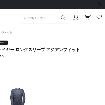
次の画像
0
S
アンフィット
不可
レイヤー ロングスリーブ アジアンフィット
Men