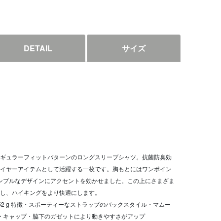
DETAIL
サイズ
ギュラーフィットパターンのロングスリーブシャツ。抗菌防臭効
イヤーアイテムとして活躍する一枚です。胸もとにはワンポイン
シンプルなデザインにアクセントを効かせました。この上にさまざま
し、ハイキングをより快適にします。
重量: 152 g 特徴・スポーティーなストラップのバックスタイル・マムー
ー キャップ・脇下のガゼットにより動きやすさがアップ