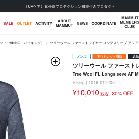
【UVケア】紫外線プロテクション機能付きプロダクト
MAMMUT
ABOUT
MEMBER
SALE
OUTLET
ACTIVITY
NEWS
COORDINATE
MAMMUT
CLUB
ツ
HIKING（ハイキング）
ツリーウール ファーストレイヤー ロングスリーブ アジ
メンズ
アウトレット商品
返品
ツリーウール ファースト
Tree Wool FL Longsleeve AF 
Hiking | 1016-01720o
¥10,010
30% OFF
(税込)