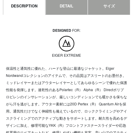
DESCRIPTION
DETAIL
サイズ
DESIGNED
FOR:
EIGER EXTREME
保温性と通気性に優れた、ハードな登山に最適なジャケット。Eiger
Nordwandコレクションのアイテムで、その品質はアスリートのお墨付き。
ミッドレイヤーまたはアウターレイヤーとしてあらゆるシーンで優れた保護
性能を発揮します。速乾性のあるPolartec（R） Alpha（R） Directポリプ
ロピレンのインサレーションが、厳しいコンディションでも暖かさを保ちな
がら汗を逃がします。アウター素材には20D Pertex（R） Quantum Airを採
用。通気性だけでなく伸縮性も備えているので、ロッククライミングやアイ
スクライミングでのアクティブな動きをサポートします。耐久性を高めるデ
ザインに加え、修理可能なYKK（R）フロントファスナースライダーや応急
処置用のリペアキットなど、修理しやすい機能も充実。高い山でのアクティ