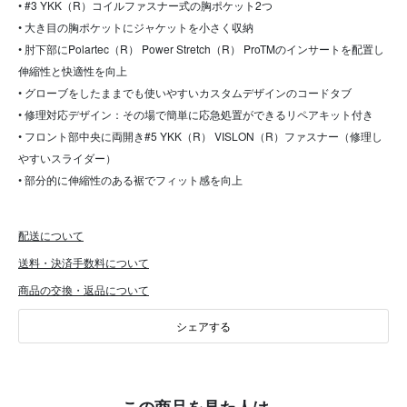
• #3 YKK（R）コイルファスナー式の胸ポケット2つ
• 大き目の胸ポケットにジャケットを小さく収納
• 肘下部にPolartec（R） Power Stretch（R） ProTMのインサートを配置し
伸縮性と快適性を向上
• グローブをしたままでも使いやすいカスタムデザインのコードタブ
• 修理対応デザイン：その場で簡単に応急処置ができるリペアキット付き
• フロント部中央に両開き#5 YKK（R） VISLON（R）ファスナー（修理し
やすいスライダー）
• 部分的に伸縮性のある裾でフィット感を向上
配送について
送料・決済手数料について
商品の交換・返品について
シェアする