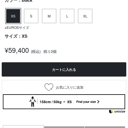
カラー：black
XS
S
M
L
XL
※EUROSサイズ
サイズ：XS
¥59,400
(税込)
残り2個
カートに入れる
158cm / 50kg
XS
Find your size