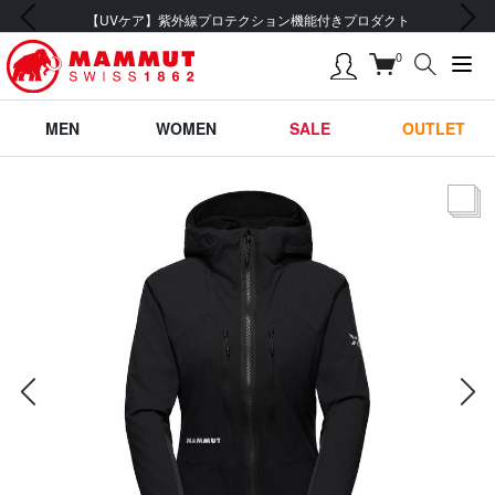
前の画像
次の画像
ン機能付きプロダクト
会員登録で【5,500円 (税込
0
MEN
WOMEN
SALE
OUTLET
サムネー
前の画像
次の