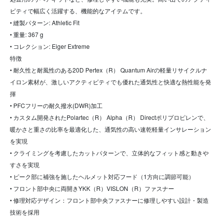
ビティで幅広く活躍する、機能的なアイテムです。
• 縫製パターン: Athletic Fit
• 重量: 367 g
• コレクション: Eiger Extreme
特徴
• 耐久性と耐風性のある20D Pertex（R） Quantum Airの軽量リサイクルナ
イロン素材が、激しいアクティビティでも優れた通気性と快適な熱性能を発
揮
• PFCフリーの耐久撥水(DWR)加工
• カスタム開発されたPolartec（R） Alpha（R） Directポリプロピレンで、
暖かさと重さの比率を最適化した、通気性の高い速乾軽量インサレーション
を実現
• クライミングを考慮したカットパターンで、立体的なフィット感と動きや
すさを実現
• ピーク部に補強を施したヘルメット対応フード（1方向に調節可能）
• フロント部中央に両開きYKK（R）VISLON（R）ファスナー
• 修理対応デザイン：フロント部中央ファスナーに修理しやすい設計・製造
技術を採用