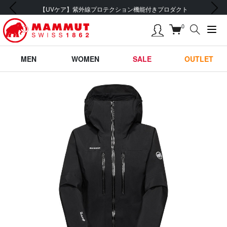
前の画像
次の画像
【UVケア】紫外線プロテクション機能付きプロダクト
0
MEN
WOMEN
SALE
OUTLET