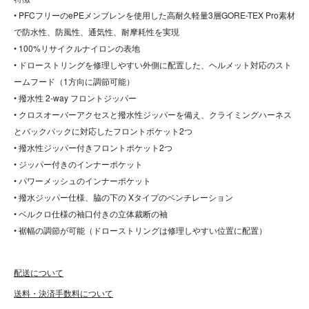
• PFCフリーのePEメンブレンを使用した高耐久軽量3層GORE-TEX Pro素材
で防水性、防風性、通気性、耐摩耗性を実現
• 100%リサイクルナイロンの表地
• ドローストリングを修理しやすい外側に配置した、ヘルメット対応のスト
ームフード（1方向に調節可能）
• 撥水性 2-way フロントジッパー
• クロスオーバーアクセスと撥水性ジッパーを備え、クライミングハーネス
とバックパックに対応したフロントポケット2つ
• 撥水性ジッパー付きフロントポケット2つ
• ジッパー付きのインナーポケット
• パワーメッシュのインナーポケット
• 撥水ジッパー仕様、脇の下の Xタイプのベンチレーション
• ベルクロ仕様の袖口付きの立体裁断の袖
• 裾幅の調節が可能（ドローストリングは修理しやすい位置に配置）
配送について
送料・決済手数料について