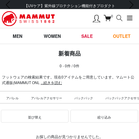
前の画像
次の画像
【UVケア】紫外線プロテクション機能付きプロダクト
0
MEN
WOMEN
SALE
OUTLET
新着商品
0 - 0件 / 0件
フットウェアの検索結果です。現在0アイテムをご用意しています。マムート公
式通販(MAMMUT ONL
...続きを読む
アパレル
アパレルアクセサリー
バックパック
バックパックアクセサ
並び替え
絞り込み
お探しの商品が見つかりませんでした。