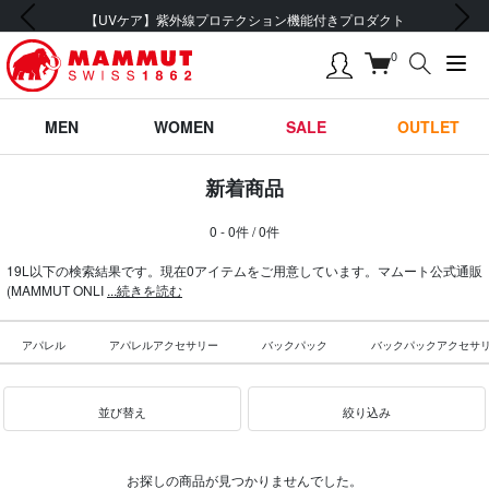
前の画像
次の画像
【UVケア】紫外線プロテクション機能付きプロダクト
0
MEN
WOMEN
SALE
OUTLET
新着商品
0 - 0件 / 0件
19L以下の検索結果です。現在0アイテムをご用意しています。マムート公式通販
(MAMMUT ONLI
...続きを読む
アパレル
アパレルアクセサリー
バックパック
バックパックアクセサ
並び替え
絞り込み
お探しの商品が見つかりませんでした。