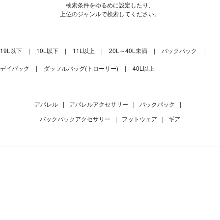
検索条件をゆるめに設定したり、
上位のジャンルで検索してください。
19L以下
10L以下
11L以上
20L～40L未満
バックパック
デイパック
ダッフルバッグ(トローリー)
40L以上
アパレル
|
アパレルアクセサリー
|
バックパック
|
バックパックアクセサリー
|
フットウェア
|
ギア