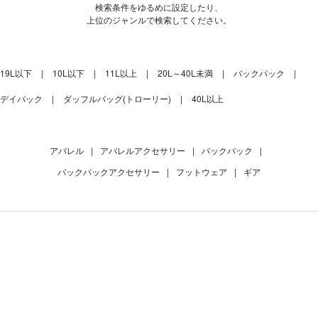
検索条件をゆるめに設定したり、
上位のジャンルで検索してください。
19L以下
10L以下
11L以上
20L～40L未満
バックパック
デイパック
ダッフルバッグ(トローリー)
40L以上
アパレル
|
アパレルアクセサリー
|
バックパック
|
バックパックアクセサリー
|
フットウェア
|
ギア