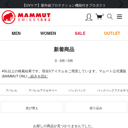
前の画像
次の画像
【UVケア】紫外線プロテクション機能付きプロダクト
0
MEN
WOMEN
SALE
OUTLET
新着商品
0 - 0件 / 0件
40L以上の検索結果です。現在0アイテムをご用意しています。マムート公式通販
(MAMMUT ONLI
...続きを読む
アパレル
アパレルアクセサリー
バックパック
バックパックアクセサ
並び替え
絞り込み
お探しの商品が見つかりませんでした。