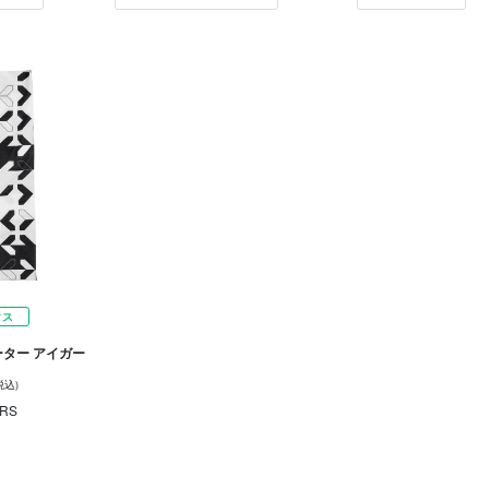
クス
ーター アイガー
税込)
RS