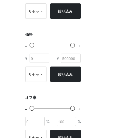
ゴールド系
リセット
絞り込み
その他
イニシャル
価格
OTHERS
¥
¥
リセット
絞り込み
オフ率
%
%
リセット
絞り込み