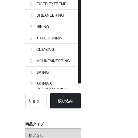
EIGER EXTREME
URBANEERING
HIKING
TRAIL RUNNING
CLIMBING
MOUNTAINEERING
SKIING
SKIING &
SNOWBOARDING
リセット
絞り込み
商品タイプ
指定なし