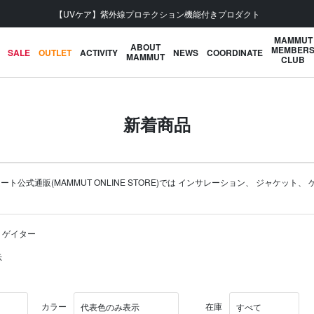
会員登録で【5,500円 (税込) 以上 送料無料】
MAMMUT
ABOUT
MEMBER
SALE
OUTLET
ACTIVITY
NEWS
COORDINATE
MAMMUT
CLUB
新着商品
通販(MAMMUT ONLINE STORE)では
インサレーション
、
ジャケット
、
 ゲイター
示
カラー
在庫