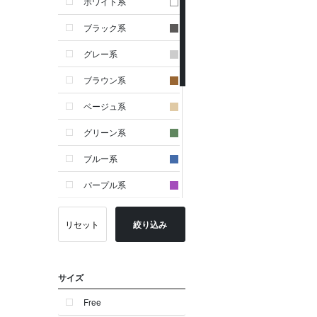
ホワイト系
ブラック系
グレー系
ブラウン系
ベージュ系
グリーン系
ブルー系
パープル系
イエロー系
リセット
絞り込み
ピンク系
レッド系
サイズ
オレンジ系
Free
シルバー系