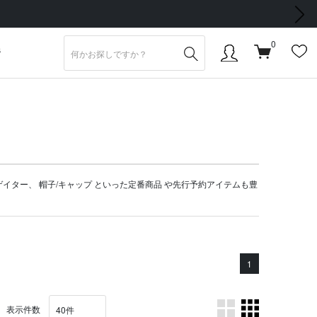
次の画像
0
S
ゲイター
、
帽子/キャップ
といった定番商品 や
先行予約アイテム
も豊
1
表示件数