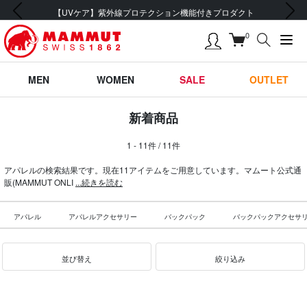
前の画像
次の画像
【UVケア】紫外線プロテクション機能付きプロダクト
0
MEN
WOMEN
SALE
OUTLET
新着商品
1 - 11件 / 11件
アパレルの検索結果です。現在11アイテムをご用意しています。マムート公式通
販(MAMMUT ONLI
...続きを読む
アパレル
アパレルアクセサリー
バックパック
バックパックアクセサ
並び替え
絞り込み