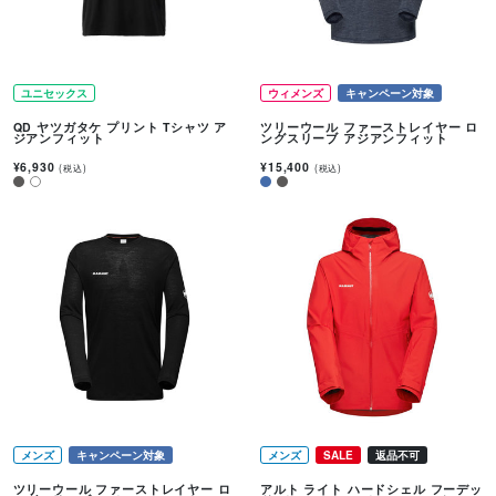
ユニセックス
ウィメンズ
キャンペーン対象
QD ヤツガタケ プリント Tシャツ ア
ツリーウール ファーストレイヤー ロ
ジアンフィット
ングスリーブ アジアンフィット
¥6,930
¥15,400
(税込)
(税込)
メンズ
キャンペーン対象
メンズ
SALE
返品不可
ツリーウール ファーストレイヤー ロ
アルト ライト ハードシェル フーデッ