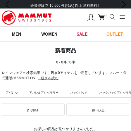
前の画像
次の画像
会員登録で【5,500円 (税込) 以上 送料無料】
0
MEN
WOMEN
SALE
OUTLET
新着商品
0 - 0件 / 0件
レインウェアの検索結果です。現在0アイテムをご用意しています。マムート公
式通販(MAMMUT ONL
...続きを読む
アパレル
アパレルアクセサリー
バックパック
バックパックアクセサ
並び替え
絞り込み
お探しの商品が見つかりませんでした。