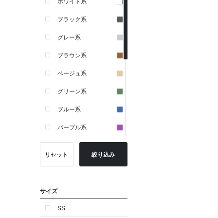
ホワイト系
ブラック系
グレー系
ブラウン系
ベージュ系
グリーン系
ブルー系
パープル系
イエロー系
リセット
絞り込み
ピンク系
レッド系
サイズ
オレンジ系
SS
シルバー系