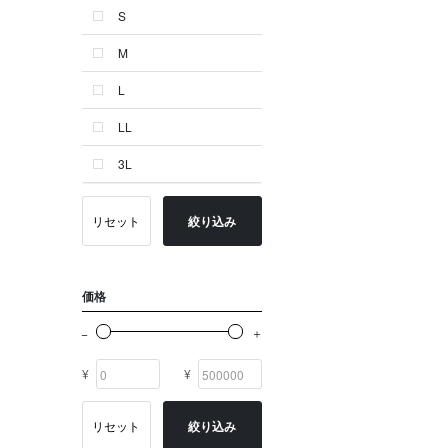
S
ゴールド系
M
その他
L
イニシャル
LL
OTHERS
3L
リセット
絞り込み
価格
¥
¥
リセット
絞り込み