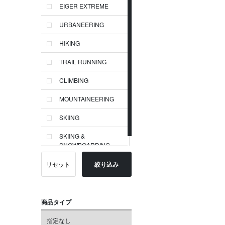
EIGER EXTREME
URBANEERING
HIKING
TRAIL RUNNING
CLIMBING
MOUNTAINEERING
SKIING
SKIING &
SNOWBOARDING
リセット
絞り込み
商品タイプ
指定なし