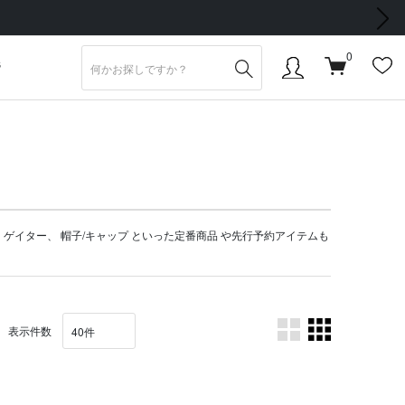
次の画像
0
S
、
ゲイター
、
帽子/キャップ
といった定番商品 や
先行予約アイテム
も
表示件数
。