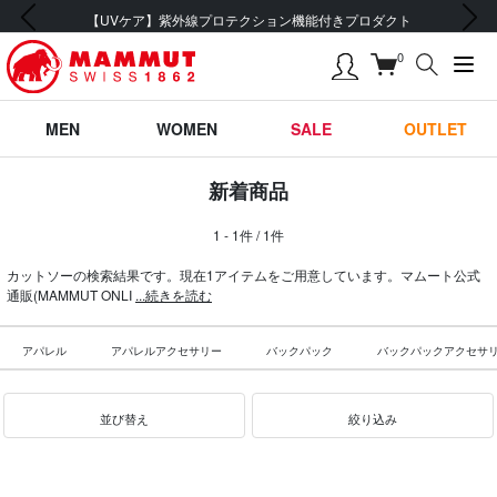
前の画像
次の画像
【UVケア】紫外線プロテクション機能付きプロダクト
0
MEN
WOMEN
SALE
OUTLET
新着商品
1 - 1件 / 1件
カットソーの検索結果です。現在1アイテムをご用意しています。マムート公式
通販(MAMMUT ONLI
...続きを読む
アパレル
アパレルアクセサリー
バックパック
バックパックアクセサ
並び替え
絞り込み