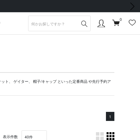
次の画像
0
S
ケット
、
ゲイター
、
帽子/キャップ
といった定番商品 や
先行予約ア
1
表示件数