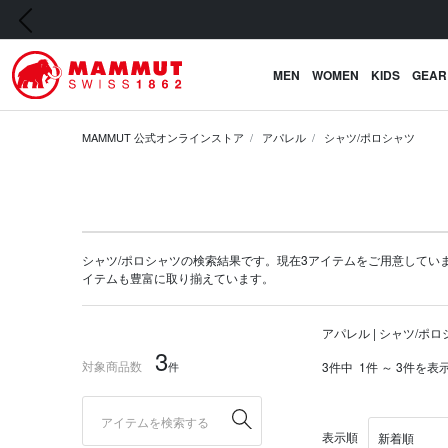
前の画像
MEN
WOMEN
KIDS
GEAR
MAMMUT 公式オンラインストア
アパレル
シャツ/ポロシャツ
シャツ/ポロシャツの検索結果です。現在3アイテムをご用意しています。マ
イテム
も豊富に取り揃えています。
アパレル | シャツ/ポ
3
対象商品数
件
3件中
1件 ～ 3件を表
表示順