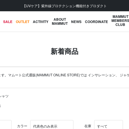
【UVケア】紫外線プロテクション機能付きプロダクト
MAMMUT
ABOUT
MEMBER
SALE
OUTLET
ACTIVITY
NEWS
COORDINATE
MAMMUT
CLUB
新着商品
ムート公式通販(MAMMUT ONLINE STORE)では
インサレーション
、
ジャ
ロシャツ
示
カラー
在庫