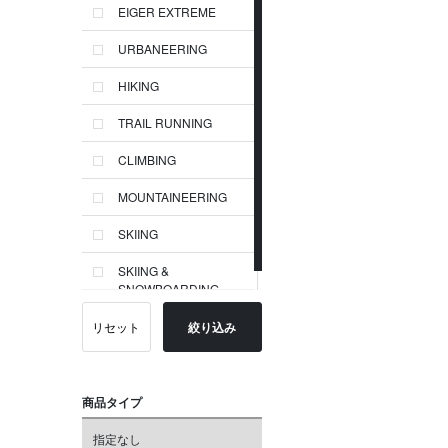
EIGER EXTREME
URBANEERING
HIKING
TRAIL RUNNING
CLIMBING
MOUNTAINEERING
SKIING
SKIING &
SNOWBOARDING
リセット
絞り込み
商品タイプ
指定なし