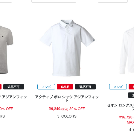
返品不可
メンズ
SALE
返品不可
メンズ
ツ アジアンフィッ
アクティブ ポロ シャツ アジアンフィッ
ト
セオン ロングス
0% OFF
¥9,240
30% OFF
(税込)
RS
3
COLORS
¥16,720
MAX
4