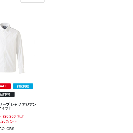
SALE
雑誌掲載
返品不可
リーブ シャツ アジアン
フィット
~
¥20,900
(税込)
 20% OFF
COLORS