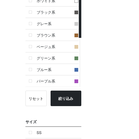
ホワイト系
ブラック系
グレー系
ブラウン系
ベージュ系
グリーン系
ブルー系
パープル系
イエロー系
リセット
絞り込み
ピンク系
レッド系
サイズ
オレンジ系
SS
シルバー系