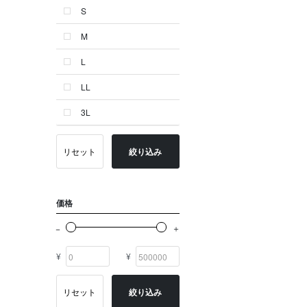
S
ゴールド系
M
その他
L
イニシャル
LL
OTHERS
3L
リセット
絞り込み
価格
¥
¥
リセット
絞り込み