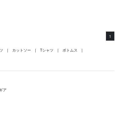
1
ツ
カットソー
Tシャツ
ボトムス
ギア