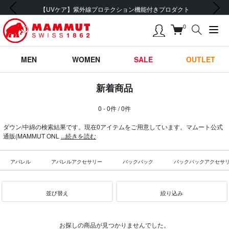
前の画像
次の画像
【UVケア】紫外線プロテクション機能付きプロダクト
0
MEN
WOMEN
SALE
OUTLET
新着商品
0 - 0件 / 0件
ダウン/中綿の検索結果です。現在0アイテムをご用意しています。マムート公式
通販(MAMMUT ONL
...続きを読む
アパレル
アパレルアクセサリー
バックパック
バックパックアクセサ
並び替え
絞り込み
お探しの商品が見つかりませんでした。