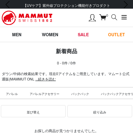
前の画像
次の画像
【UVケア】紫外線プロテクション機能付きプロダクト
0
MEN
WOMEN
SALE
OUTLET
新着商品
0 - 0件 / 0件
ダウン/中綿の検索結果です。現在0アイテムをご用意しています。マムート公式
通販(MAMMUT ONL
...続きを読む
アパレル
アパレルアクセサリー
バックパック
バックパックアクセサ
並び替え
絞り込み
お探しの商品が見つかりませんでした。