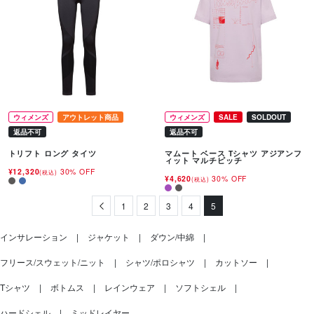
ウィメンズ
アウトレット商品
ウィメンズ
SALE
SOLDOUT
返品不可
返品不可
トリフト ロング タイツ
マムート ベース Tシャツ アジアンフ
ィット マルチピッチ
¥12,320
30% OFF
(税込)
¥4,620
30% OFF
(税込)
Previous
1
2
3
4
5
インサレーション
ジャケット
ダウン/中綿
フリース/スウェット/ニット
シャツ/ポロシャツ
カットソー
Tシャツ
ボトムス
レインウェア
ソフトシェル
ハードシェル
ミッドレイヤー