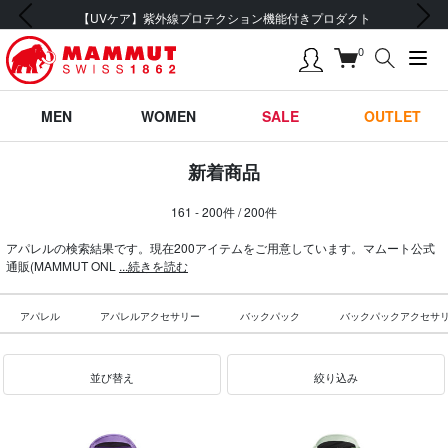
前の画像
次の画像
会員登録で【5,500円 (税込) 以上 送料無料】
0
MEN
WOMEN
SALE
OUTLET
新着商品
161 - 200件 / 200件
アパレルの検索結果です。現在200アイテムをご用意しています。マムート公式
通販(MAMMUT ONL
...続きを読む
アパレル
アパレルアクセサリー
バックパック
バックパックアクセサ
並び替え
絞り込み