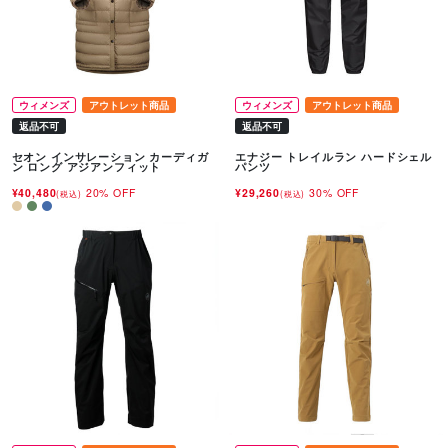
ウィメンズ
アウトレット商品
ウィメンズ
アウトレット商品
返品不可
返品不可
セオン インサレーション カーディガ
エナジー トレイルラン ハードシェル
ン ロング アジアンフィット
パンツ
¥40,480
20% OFF
¥29,260
30% OFF
(税込)
(税込)