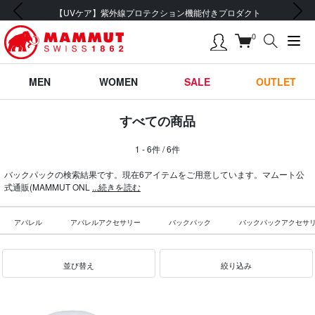
前の画像
次の画像
【UVケア】紫外線プロテクション機能付きプロダクト
0
MEN
WOMEN
SALE
OUTLET
すべての商品
1 - 6件 / 6件
バックパックの検索結果です。現在6アイテムをご用意しています。マムート公
式通販(MAMMUT ONL
...続きを読む
アパレル
アパレルアクセサリー
バックパック
バックパックアクセサ
並び替え
絞り込み