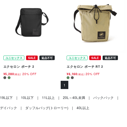
ユニセックス
SALE
返品不可
ユニセックス
SALE
返品不可
エクセロン ポーチ 2
エクセロン ポーチ RT 2
¥5,280
20% OFF
¥6,160
20% OFF
(税込)
(税込)
1
19L以下
10L以下
11L以上
20L～40L未満
バックパック
デイパック
ダッフルバッグ(トローリー)
40L以上