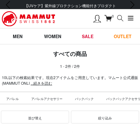
前の画像
次の画像
【UVケア】紫外線プロテクション機能付きプロダクト
0
MEN
WOMEN
SALE
OUTLET
すべての商品
1 - 2件 / 2件
10L以下の検索結果です。現在2アイテムをご用意しています。マムート公式通販
(MAMMUT ONLI
...続きを読む
アパレル
アパレルアクセサリー
バックパック
バックパックアクセサ
並び替え
絞り込み