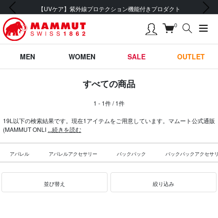
前の画像
次の画像
【UVケア】紫外線プロテクション機能付きプロダクト
0
MEN
WOMEN
SALE
OUTLET
すべての商品
1 - 1件 / 1件
19L以下の検索結果です。現在1アイテムをご用意しています。マムート公式通販
(MAMMUT ONLI
...続きを読む
アパレル
アパレルアクセサリー
バックパック
バックパックアクセサ
並び替え
絞り込み