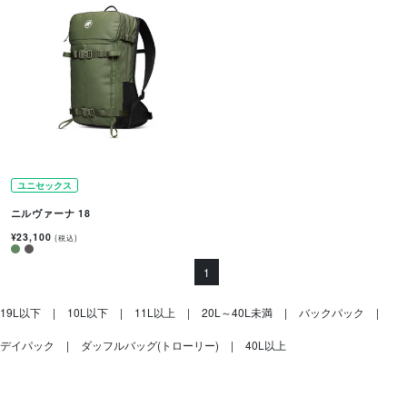
ユニセックス
ニルヴァーナ 18
¥23,100
(税込)
1
19L以下
10L以下
11L以上
20L～40L未満
バックパック
デイパック
ダッフルバッグ(トローリー)
40L以上