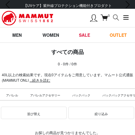
前の画像
次の画像
【UVケア】紫外線プロテクション機能付きプロダクト
0
MEN
WOMEN
SALE
OUTLET
すべての商品
0 - 0件 / 0件
40L以上の検索結果です。現在0アイテムをご用意しています。マムート公式通販
(MAMMUT ONLI
...続きを読む
アパレル
アパレルアクセサリー
バックパック
バックパックアクセサ
並び替え
絞り込み
お探しの商品が見つかりませんでした。