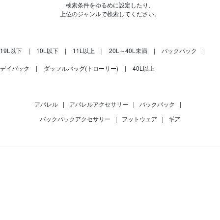
検索条件をゆるめに設定したり、
上位のジャンルで検索してください。
19L以下
10L以下
11L以上
20L～40L未満
バックパック
デイパック
ダッフルバッグ(トローリー)
40L以上
アパレル
|
アパレルアクセサリー
|
バックパック
|
バックパックアクセサリー
|
フットウェア
|
ギア