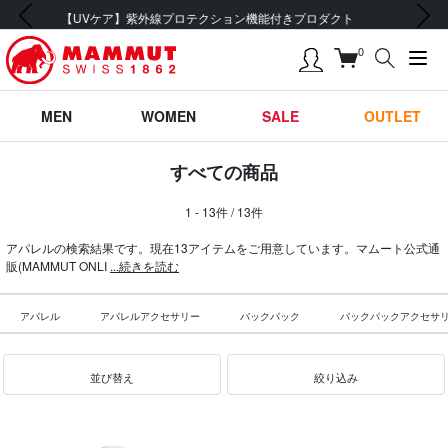
前の画像
次の画像
会員登録で【5,500円 (税込) 以上 送料無料】
0
MEN
WOMEN
SALE
OUTLET
すべての商品
1 - 13件 / 13件
アパレルの検索結果です。現在13アイテムをご用意しています。マムート公式通
販(MAMMUT ONLI
...続きを読む
アパレル
アパレルアクセサリー
バックパック
バックパックアクセサ
並び替え
絞り込み