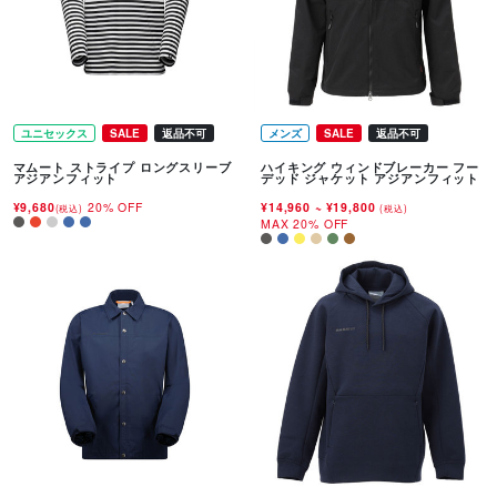
ユニセックス
SALE
返品不可
メンズ
SALE
返品不可
マムート ストライプ ロングスリーブ
ハイキング ウィンドブレーカー フー
アジアンフィット
デッド ジャケット アジアンフィット
¥9,680
20% OFF
¥14,960
~
¥19,800
(税込)
(税込)
MAX 20% OFF