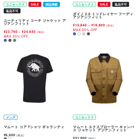
ユニセックス
SALE
雑誌掲載
ユニセックス
SALE
返品不可
返品不可
ダイノ 2.0 ミッドレイヤー フーディ
アジアンフィット
ユーティリティ コーチ ジャケット ア
ジアンフィット
¥15,840
~
¥19,800
(税込)
MAX 20% OFF
¥23,760
~
¥24,640
(税込)
MAX 20% OFF
メンズ
ユニセックス
マムート コア Tシャツ ギャランティ
マムート エクスプローラー キャンバ
ス ジャケット アジアンフィット
¥6,600
(税込)
¥31,900
(税込)