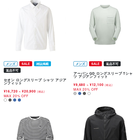
メンズ
SALE
雑誌掲載
メンズ
SALE
返品不可
返品不可
アーバン QD ロングスリーブ Tシャ
ツ アジアンフィット
セオン ロングスリーブ シャツ アジア
ンフィット
¥9,680
~
¥12,100
(税込)
MAX 20% OFF
¥16,720
~
¥20,900
(税込)
MAX 20% OFF