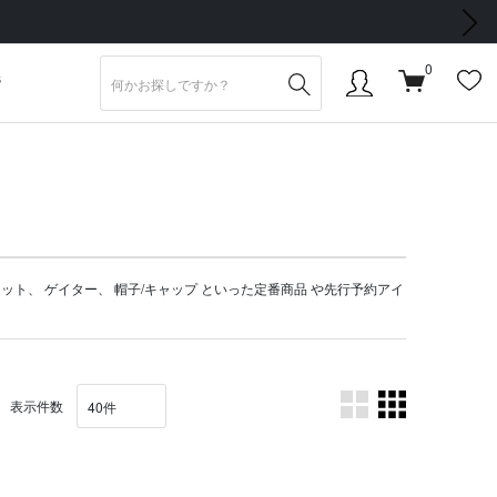
次の画像
0
S
ケット
、
ゲイター
、
帽子/キャップ
といった定番商品 や
先行予約アイ
表示件数
。