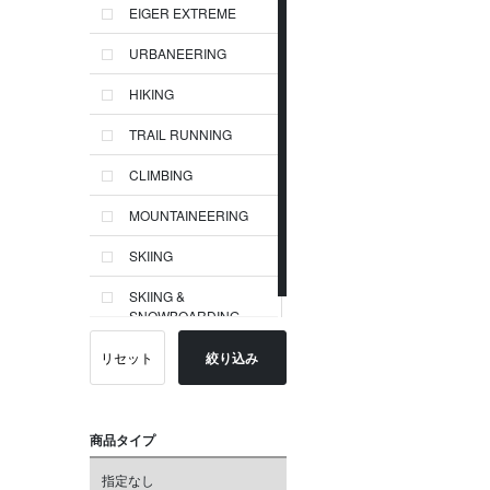
EIGER EXTREME
URBANEERING
HIKING
TRAIL RUNNING
CLIMBING
MOUNTAINEERING
SKIING
SKIING &
SNOWBOARDING
リセット
絞り込み
商品タイプ
指定なし