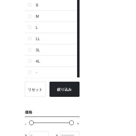
S
ゴールド系
M
その他
L
イニシャル
LL
OTHERS
3L
4L
-
リセット
絞り込み
価格
¥
¥