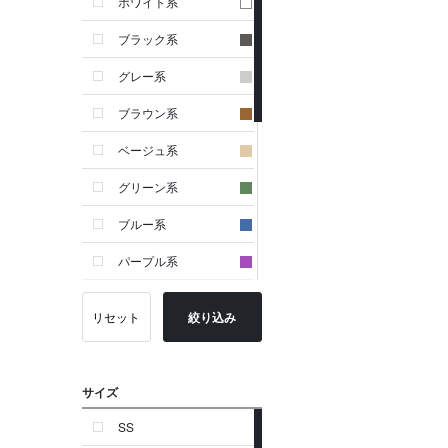
ホワイト系
ブラック系
グレー系
ブラウン系
ベージュ系
グリーン系
ブルー系
パープル系
イエロー系
リセット
絞り込み
ピンク系
レッド系
サイズ
オレンジ系
SS
シルバー系