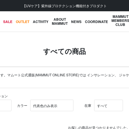
【UVケア】紫外線プロテクション機能付きプロダクト
MAMMUT
ABOUT
MEMBER
SALE
OUTLET
ACTIVITY
NEWS
COORDINATE
MAMMUT
CLUB
すべての商品
ート公式通販(MAMMUT ONLINE STORE)では
インサレーション
、
ジャ
ション
カラー
在庫
お探しの商品が見つかりませんでした